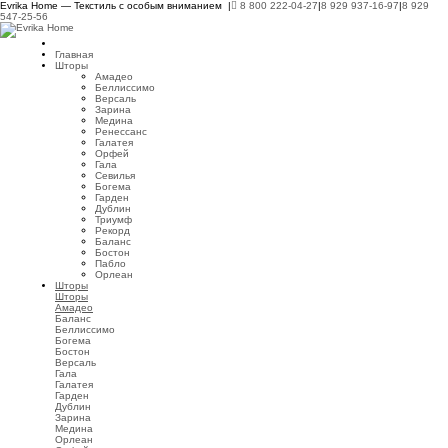
Evrika Home — Текстиль с особым вниманием |
8 800 222-04-27
|
8 929 937-16-97
|
8 929
547-25-56
Главная
Шторы
Амадео
Беллиссимо
Версаль
Зарина
Медина
Ренессанс
Галатея
Орфей
Гала
Севилья
Богема
Гарден
Дублин
Триумф
Рекорд
Баланс
Бостон
Пабло
Орлеан
Шторы
Шторы
Амадео
Баланс
Беллиссимо
Богема
Бостон
Версаль
Гала
Галатея
Гарден
Дублин
Зарина
Медина
Орлеан