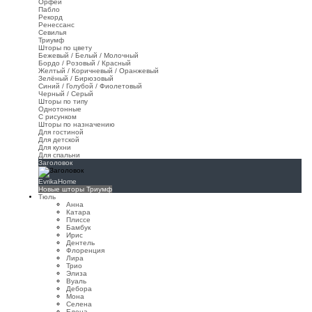
Орфей
Пабло
Рекорд
Ренессанс
Севилья
Триумф
Шторы по цвету
Бежевый / Белый / Молочный
Бордо / Розовый / Красный
Желтый / Коричневый / Оранжевый
Зелёный / Бирюзовый
Синий / Голубой / Фиолетовый
Черный / Серый
Шторы по типу
Однотонные
С рисунком
Шторы по назначению
Для гостиной
Для детской
Для кухни
Для спальни
Заголовок
EvrikaHome
Новые шторы Триумф
Тюль
Анна
Катара
Плиссе
Бамбук
Ирис
Дентель
Флоренция
Лира
Трио
Элиза
Вуаль
Дебора
Мона
Селена
Елена