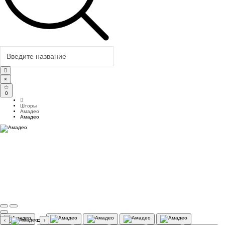
×
0
Шторы
Амадео
Амадео
‹
›