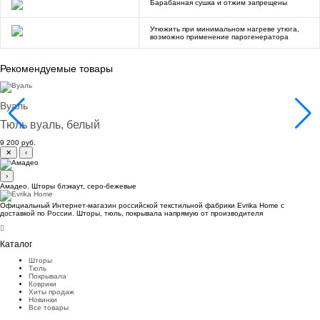
Барабанная сушка и отжим запрещены
Утюжить при минимальном нагреве утюга,
возможно применение парогенератора
Рекомендуемые товары
Вуаль
Тюль вуаль, белый
9 200 руб.
✕
‹
›
Амадео. Шторы блэкаут, серо-бежевые
Официальный Интернет-магазин российской текстильной фабрики Evrika Home c
доставкой по России. Шторы, тюль, покрывала напрямую от производителя
Каталог
Шторы
Тюль
Покрывала
Коврики
Хиты продаж
Новинки
Все товары