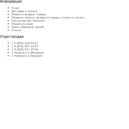
Информация
О нас
Доставка и оплата
Обмен и возврат товара
Правила оплаты, возврата товара, отказа от услуги
Рассрочка без переплат
Пошив на заказ
Заказ образцов тканей
Статьи
Отдел продаж
8 (800) 222-04-27
8 (929) 937-16-97
8 (929) 547-25-56
Написать в Whatsapp
Написать в Telegram