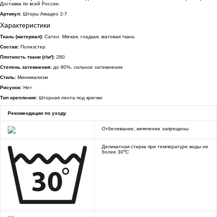
Доставка по всей России.
Артикул:
Шторы Амадео 2-7
Характеристики
Ткань (материал):
Сатен. Мягкая, гладкая, матовая ткань
Состав:
Полиэстер
Плотность ткани (г/м²):
280
Степень затемнения:
до 90%, сильное затемнение
Стиль:
Минимализм
Рисунок:
Нет
Тип крепления:
Шторная лента под крючки
Рекомендации по уходу
Отбеливание, кипячение запрещены
Деликатная стирка при температуре воды не
o
более 30
C