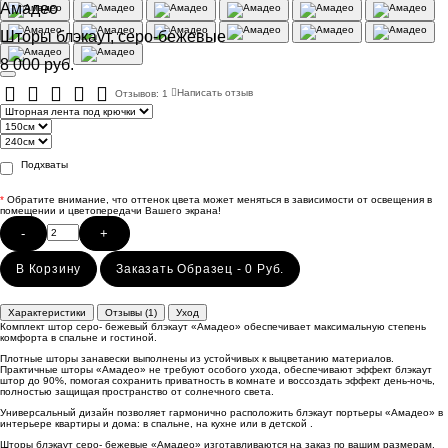
Амадео
Шторы блэкаут, серо-бежевые
8 000 руб.
Отзывов: 1
Написать отзыв
Подхваты
*
Обратите внимание, что оттенок цвета может меняться в зависимости от освещения в
помещении и цветопередачи Вашего экрана!
-
+
В Корзину
Заказать Образец - 0 Руб.
Характеристики
Отзывы (1)
Уход
Комплект штор серо- бежевый блэкаут «Амадео» обеспечивает максимальную степень
комфорта в спальне и гостиной.
Плотные шторы занавески выполнены из устойчивых к выцветанию материалов.
Практичные шторы «Амадео» не требуют особого ухода, обеспечивают эффект блэкаут
штор до 90%, помогая сохранить приватность в комнате и воссоздать эффект день-ночь,
полностью защищая пространство от солнечного света.
Универсальный дизайн позволяет гармонично расположить блэкаут портьеры «Амадео» в
интерьере квартиры и дома: в спальне, на кухне или в детской .
Шторы блэкаут серо- бежевые «Амадео» изготавливаются на заказ по вашим размерам.