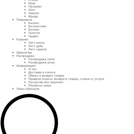
Ника
Палермо
Линт
Авалон
Фрида
Покрывала
Баланс
Беллиссимо
Богема
Галатея
Гарден
Коврики
Лист клена
Лист дуба
Лист сирени
Наволочки
Распродажа
Распродажа тюля
Распродажа штор
Информация
О нас
Доставка и оплата
Обмен и возврат товара
Правила оплаты, возврата товара, отказа от услуги
Рассрочка без переплат
Пошив на заказ
Заказ образцов