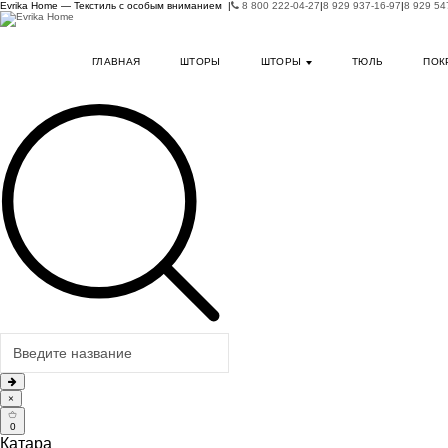
Evrika Home — Текстиль с особым вниманием |
8 800 222-04-27
|
8 929 937-16-97
|
8 929 54
ГЛАВНАЯ
ШТОРЫ
ШТОРЫ
ТЮЛЬ
ПОК
×
0
Катара