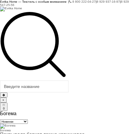
Evrika Home — Текстиль с особым вниманием |
8 800 222-04-27
|
8 929 937-16-97
|
8 929
547-25-56
×
0
Богема
Богема