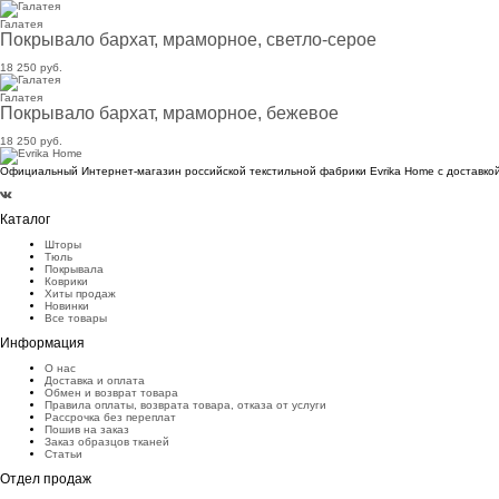
Галатея
Покрывало бархат, мраморное, светло-серое
18 250 руб.
Галатея
Покрывало бархат, мраморное, бежевое
18 250 руб.
Официальный Интернет-магазин российской текстильной фабрики Evrika Home c доставкой
Каталог
Шторы
Тюль
Покрывала
Коврики
Хиты продаж
Новинки
Все товары
Информация
О нас
Доставка и оплата
Обмен и возврат товара
Правила оплаты, возврата товара, отказа от услуги
Рассрочка без переплат
Пошив на заказ
Заказ образцов тканей
Статьи
Отдел продаж