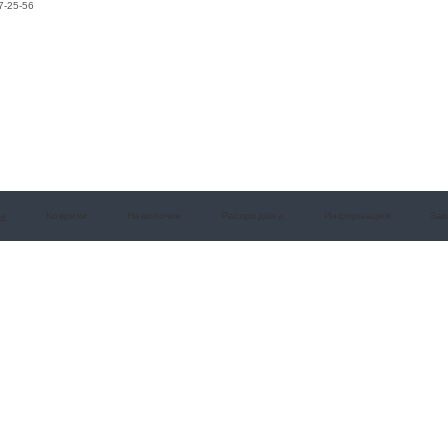
7-25-56
а
Коврики
Наволочки
Распродажа
Информация
Зак