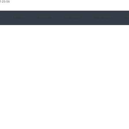
7-25-56
а
Коврики
Наволочки
Распродажа
Информация
Зак