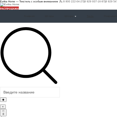
Evrika Home — Текстиль с особым вниманием |
8 800 222-04-27
|
8 929 937-16-97
|
8 929 54
РАСПРОДАЖА
РАСПРОДАЖА
РАСПРОДАЖА
РАСПРОДАЖА
РАСПРОДАЖА
РАСПРОДАЖА
РАСПРОДАЖА
Главная
Шторы
Шторы
Тюль
Покрывал
×
0