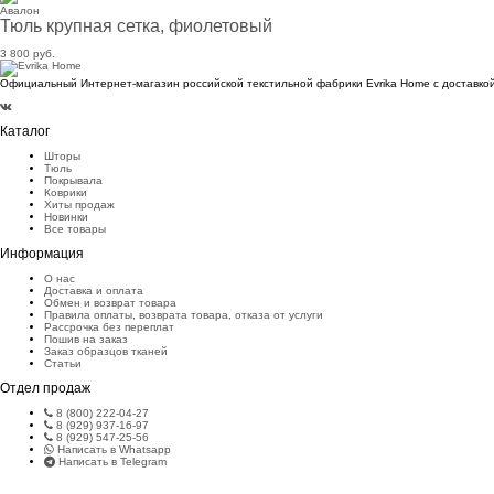
Авалон
Тюль крупная сетка, фиолетовый
3 800 руб.
Официальный Интернет-магазин российской текстильной фабрики Evrika Home c доставкой
Каталог
Шторы
Тюль
Покрывала
Коврики
Хиты продаж
Новинки
Все товары
Информация
О нас
Доставка и оплата
Обмен и возврат товара
Правила оплаты, возврата товара, отказа от услуги
Рассрочка без переплат
Пошив на заказ
Заказ образцов тканей
Статьи
Отдел продаж
8 (800) 222-04-27
8 (929) 937-16-97
8 (929) 547-25-56
Написать в Whatsapp
Написать в Telegram