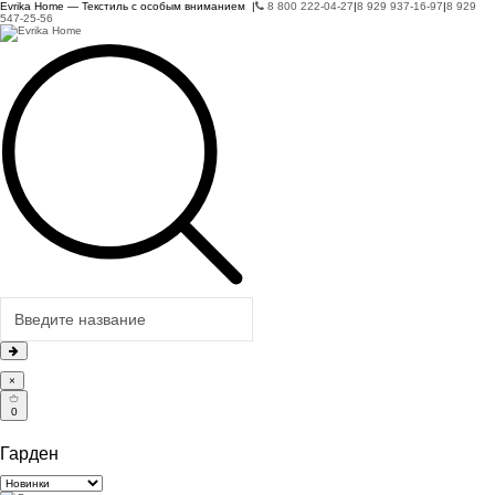
Evrika Home — Текстиль с особым вниманием |
8 800 222-04-27
|
8 929 937-16-97
|
8 929
547-25-56
×
0
Гарден