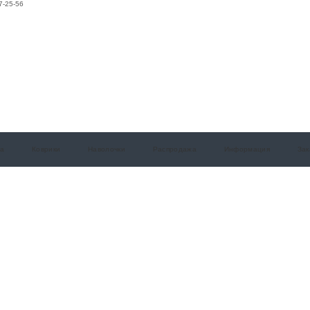
7-25-56
а
Коврики
Наволочки
Распродажа
Информация
Зак