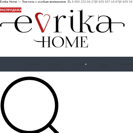
Evrika Home — Текстиль с особым вниманием |
8 800 222-04-27
|
8 929 937-16-97
|
8 929 54
РАСПРОДАЖА
РАСПРОДАЖА
РАСПРОДАЖА
РАСПРОДАЖА
РАСПРОДАЖА
Главная
Шторы
Шторы
Тюль
Покрывал