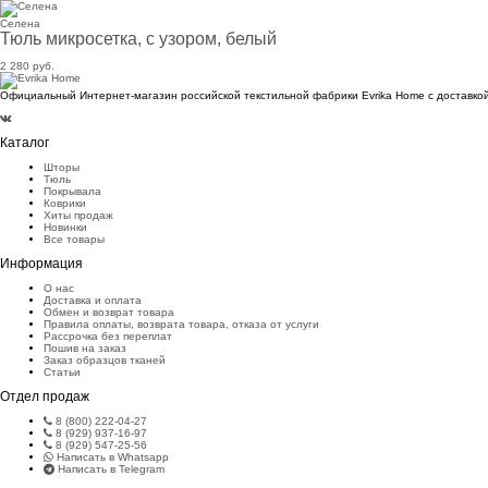
Селена
Тюль микросетка, с узором, белый
2 280 руб.
Официальный Интернет-магазин российской текстильной фабрики Evrika Home c доставкой
Каталог
Шторы
Тюль
Покрывала
Коврики
Хиты продаж
Новинки
Все товары
Информация
О нас
Доставка и оплата
Обмен и возврат товара
Правила оплаты, возврата товара, отказа от услуги
Рассрочка без переплат
Пошив на заказ
Заказ образцов тканей
Статьи
Отдел продаж
8 (800) 222-04-27
8 (929) 937-16-97
8 (929) 547-25-56
Написать в Whatsapp
Написать в Telegram