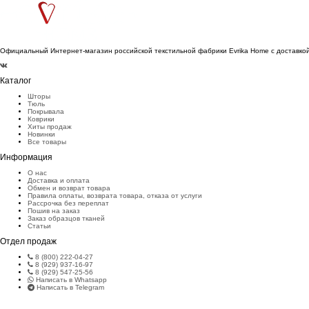
Официальный Интернет-магазин российской текстильной фабрики Evrika Home c доставкой
Каталог
Шторы
Тюль
Покрывала
Коврики
Хиты продаж
Новинки
Все товары
Информация
О нас
Доставка и оплата
Обмен и возврат товара
Правила оплаты, возврата товара, отказа от услуги
Рассрочка без переплат
Пошив на заказ
Заказ образцов тканей
Статьи
Отдел продаж
8 (800) 222-04-27
8 (929) 937-16-97
8 (929) 547-25-56
Написать в Whatsapp
Написать в Telegram