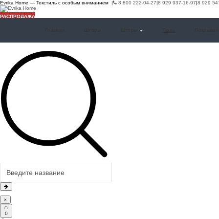
Evrika Home — Текстиль с особым вниманием |
8 800 222-04-27
|
8 929 937-16-97
|
8 929 54
РАСПРОДАЖА
РАСПРОДАЖА
РАСПРОДАЖА
РАСПРОДАЖА
РАСПРОДАЖА
РАСПРОДАЖА
Главная
Шторы
Шторы
Тюль
Покрывал
×
0