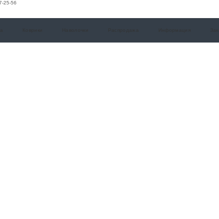
7-25-56
а
Коврики
Наволочки
Распродажа
Информация
Зак