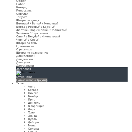
Орфей
Пабло
Рекорд
Ренессанс
Севилья
Триумф
Шторы по цвету
Бежевый / Белый / Молочный
Бордо / Розовый / Красный
Желтый / Коричневый / Оранжевый
Зелёный / Бирюзовый
Синий / Голубой / Фиолетовый
Черный / Серый
Шторы по типу
Однотонные
С рисунком
Шторы по назначению
Для гостиной
Для детской
Для кухни
Для спальни
Заголовок
EvrikaHome
Новые шторы Триумф
Тюль
Анна
Катара
Плиссе
Бамбук
Ирис
Дентель
Флоренция
Лира
Трио
Элиза
Вуаль
Дебора
Мона
Селена
Елена