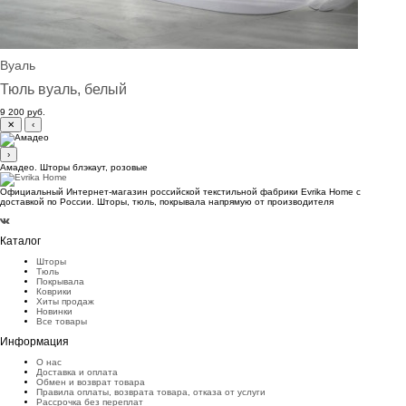
Вуаль
Тюль вуаль, белый
9 200 руб.
✕
‹
›
Амадео. Шторы блэкаут, розовые
Официальный Интернет-магазин российской текстильной фабрики Evrika Home c
доставкой по России. Шторы, тюль, покрывала напрямую от производителя
Каталог
Шторы
Тюль
Покрывала
Коврики
Хиты продаж
Новинки
Все товары
Информация
О нас
Доставка и оплата
Обмен и возврат товара
Правила оплаты, возврата товара, отказа от услуги
Рассрочка без переплат