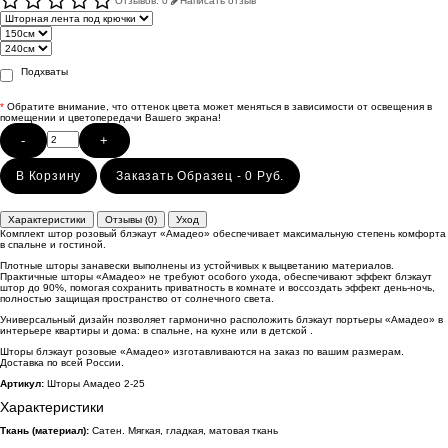
Отзывов: 0
Написать отзыв
Подхваты
*
Обратите внимание, что оттенок цвета может меняться в зависимости от освещения в
помещении и цветопередачи Вашего экрана!
-
+
В Корзину
Заказать Образец - 0 Руб.
Характеристики
Отзывы (0)
Уход
Комплект штор розовый блэкаут «Амадео» обеспечивает максимальную степень комфорта
в спальне и гостиной.
Плотные шторы занавески выполнены из устойчивых к выцветанию материалов.
Практичные шторы «Амадео» не требуют особого ухода, обеспечивают эффект блэкаут
штор до 90%, помогая сохранить приватность в комнате и воссоздать эффект день-ночь,
полностью защищая пространство от солнечного света.
Универсальный дизайн позволяет гармонично расположить блэкаут портьеры «Амадео» в
интерьере квартиры и дома: в спальне, на кухне или в детской .
Шторы блэкаут розовые «Амадео» изготавливаются на заказ по вашим размерам.
Доставка по всей России.
Артикул:
Шторы Амадео 2-25
Характеристики
Ткань (материал):
Сатен. Мягкая, гладкая, матовая ткань