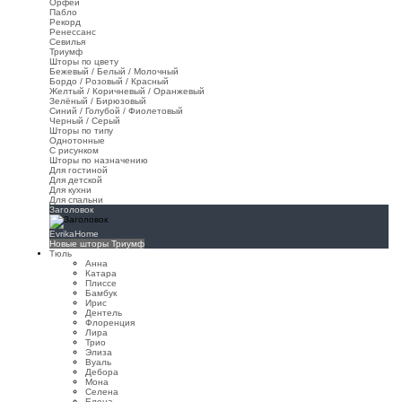
Орфей
Пабло
Рекорд
Ренессанс
Севилья
Триумф
Шторы по цвету
Бежевый / Белый / Молочный
Бордо / Розовый / Красный
Желтый / Коричневый / Оранжевый
Зелёный / Бирюзовый
Синий / Голубой / Фиолетовый
Черный / Серый
Шторы по типу
Однотонные
С рисунком
Шторы по назначению
Для гостиной
Для детской
Для кухни
Для спальни
Заголовок
EvrikaHome
Новые шторы Триумф
Тюль
Анна
Катара
Плиссе
Бамбук
Ирис
Дентель
Флоренция
Лира
Трио
Элиза
Вуаль
Дебора
Мона
Селена
Елена