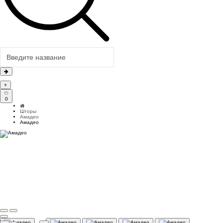
×
0
Шторы
Амадео
Амадео