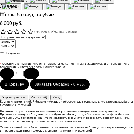
‹
›
Амадео
Шторы блэкаут, голубые
8 000 руб.
Отзывов: 0
Написать отзыв
Подхваты
*
Обратите внимание, что оттенок цвета может меняться в зависимости от освещения в
помещении и цветопередачи Вашего экрана!
-
+
В Корзину
Заказать Образец - 0 Руб.
Характеристики
Отзывы (0)
Уход
Комплект штор голубой блэкаут «Амадео» обеспечивает максимальную степень комфорта
в спальне и гостиной.
Плотные шторы занавески выполнены из устойчивых к выцветанию материалов.
Практичные шторы «Амадео» не требуют особого ухода, обеспечивают эффект блэкаут
штор до 90%, помогая сохранить приватность в комнате и воссоздать эффект день-ночь,
полностью защищая пространство от солнечного света.
Универсальный дизайн позволяет гармонично расположить блэкаут портьеры «Амадео» в
интерьере квартиры и дома: в спальне, на кухне или в детской .