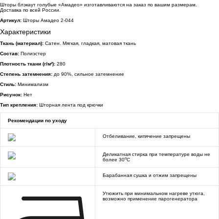
Шторы блэкаут голубые «Амадео» изготавливаются на заказ по вашим размерам.
Доставка по всей России.
Артикул:
Шторы Амадео 2-044
Характеристики
Ткань (материал):
Сатен. Мягкая, гладкая, матовая ткань
Состав:
Полиэстер
Плотность ткани (г/м²):
280
Степень затемнения:
до 90%, сильное затемнение
Стиль:
Минимализм
Рисунок:
Нет
Тип крепления:
Шторная лента под крючки
Рекомендации по уходу
Отбеливание, кипячение запрещены
Деликатная стирка при температуре воды не
o
более 30
C
Барабанная сушка и отжим запрещены
Утюжить при минимальном нагреве утюга,
возможно применение парогенератора