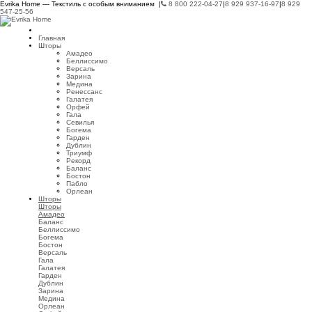
Evrika Home — Текстиль с особым вниманием |
8 800 222-04-27
|
8 929 937-16-97
|
8 929
547-25-56
Главная
Шторы
Амадео
Беллиссимо
Версаль
Зарина
Медина
Ренессанс
Галатея
Орфей
Гала
Севилья
Богема
Гарден
Дублин
Триумф
Рекорд
Баланс
Бостон
Пабло
Орлеан
Шторы
Шторы
Амадео
Баланс
Беллиссимо
Богема
Бостон
Версаль
Гала
Галатея
Гарден
Дублин
Зарина
Медина
Орлеан