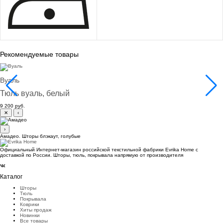
Рекомендуемые товары
Вуаль
Тюль вуаль, белый
9 200 руб.
✕
‹
›
Амадео. Шторы блэкаут, голубые
Официальный Интернет-магазин российской текстильной фабрики Evrika Home c
доставкой по России. Шторы, тюль, покрывала напрямую от производителя
Каталог
Шторы
Тюль
Покрывала
Коврики
Хиты продаж
Новинки
Все товары