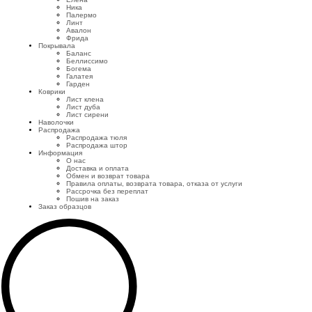
Ника
Палермо
Линт
Авалон
Фрида
Покрывала
Баланс
Беллиссимо
Богема
Галатея
Гарден
Коврики
Лист клена
Лист дуба
Лист сирени
Наволочки
Распродажа
Распродажа тюля
Распродажа штор
Информация
О нас
Доставка и оплата
Обмен и возврат товара
Правила оплаты, возврата товара, отказа от услуги
Рассрочка без переплат
Пошив на заказ
Заказ образцов