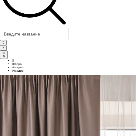
×
0
Шторы
Амадео
Амадео