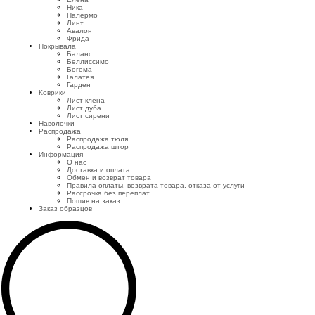
Ника
Палермо
Линт
Авалон
Фрида
Покрывала
Баланс
Беллиссимо
Богема
Галатея
Гарден
Коврики
Лист клена
Лист дуба
Лист сирени
Наволочки
Распродажа
Распродажа тюля
Распродажа штор
Информация
О нас
Доставка и оплата
Обмен и возврат товара
Правила оплаты, возврата товара, отказа от услуги
Рассрочка без переплат
Пошив на заказ
Заказ образцов