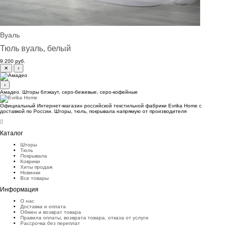
Вуаль
Тюль вуаль, белый
9 200 руб.
✕
‹
›
Амадео. Шторы блэкаут, серо-бежевые, серо-кофейные
Официальный Интернет-магазин российской текстильной фабрики Evrika Home c
доставкой по России. Шторы, тюль, покрывала напрямую от производителя
Каталог
Шторы
Тюль
Покрывала
Коврики
Хиты продаж
Новинки
Все товары
Информация
О нас
Доставка и оплата
Обмен и возврат товара
Правила оплаты, возврата товара, отказа от услуги
Рассрочка без переплат