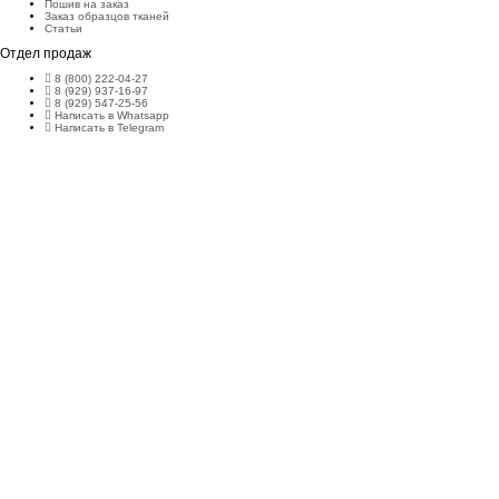
Пошив на заказ
Заказ образцов тканей
Статьи
Отдел продаж
8 (800) 222-04-27
8 (929) 937-16-97
8 (929) 547-25-56
Написать в Whatsapp
Написать в Telegram