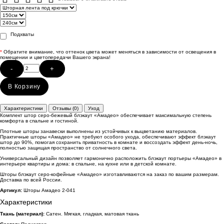
Подхваты
*
Обратите внимание, что оттенок цвета может меняться в зависимости от освещения в
помещении и цветопередачи Вашего экрана!
-
+
В Корзину
Характеристики
Отзывы (0)
Уход
Комплект штор серо-бежевый блэкаут «Амадео» обеспечивает максимальную степень
комфорта в спальне и гостиной.
Плотные шторы занавески выполнены из устойчивых к выцветанию материалов.
Практичные шторы «Амадео» не требуют особого ухода, обеспечивают эффект блэкаут
штор до 90%, помогая сохранить приватность в комнате и воссоздать эффект день-ночь,
полностью защищая пространство от солнечного света.
Универсальный дизайн позволяет гармонично расположить блэкаут портьеры «Амадео» в
интерьере квартиры и дома: в спальне, на кухне или в детской комнате.
Шторы блэкаут серо-кофейные «Амадео» изготавливаются на заказ по вашим размерам.
Доставка по всей России.
Артикул:
Шторы Амадео 2-041
Характеристики
Ткань (материал):
Сатен. Мягкая, гладкая, матовая ткань