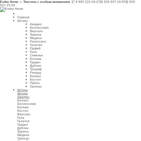
Evrika Home — Текстиль с особым вниманием |
8 800 222-04-27
|
8 929 937-16-97
|
8 929
547-25-56
Главная
Шторы
Амадео
Беллиссимо
Версаль
Зарина
Медина
Ренессанс
Галатея
Орфей
Гала
Севилья
Богема
Гарден
Дублин
Триумф
Рекорд
Баланс
Бостон
Пабло
Орлеан
Шторы
Шторы
Амадео
Баланс
Беллиссимо
Богема
Бостон
Версаль
Гала
Галатея
Гарден
Дублин
Зарина
Медина
Орлеан