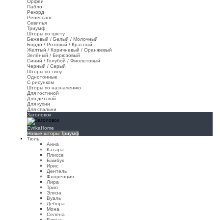
Орфей
Пабло
Рекорд
Ренессанс
Севилья
Триумф
Шторы по цвету
Бежевый / Белый / Молочный
Бордо / Розовый / Красный
Желтый / Коричневый / Оранжевый
Зелёный / Бирюзовый
Синий / Голубой / Фиолетовый
Черный / Серый
Шторы по типу
Однотонные
С рисунком
Шторы по назначению
Для гостиной
Для детской
Для кухни
Для спальни
Заголовок
EvrikaHome
Новые шторы Триумф
Тюль
Анна
Катара
Плиссе
Бамбук
Ирис
Дентель
Флоренция
Лира
Трио
Элиза
Вуаль
Дебора
Мона
Селена
Елена