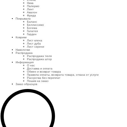
Ника
Палермо
Линт
Авалон
Фрида
Покрывала
Баланс
Беллиссимо
Богема
Галатея
Гарден
Коврики
Лист клена
Лист дуба
Лист сирени
Наволочки
Распродажа
Распродажа тюля
Распродажа штор
Информация
О нас
Доставка и оплата
Обмен и возврат товара
Правила оплаты, возврата товара, отказа от услуги
Рассрочка без переплат
Пошив на заказ
Заказ образцов