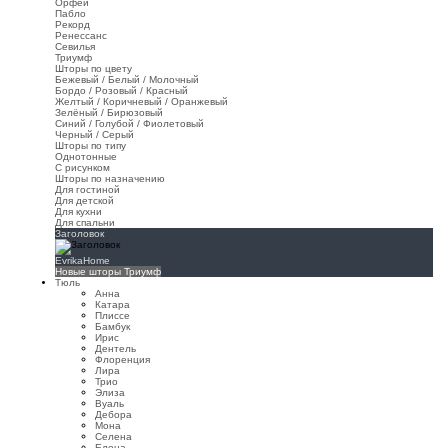
Орфей
Пабло
Рекорд
Ренессанс
Севилья
Триумф
Шторы по цвету
Бежевый / Белый / Молочный
Бордо / Розовый / Красный
Желтый / Коричневый / Оранжевый
Зелёный / Бирюзовый
Синий / Голубой / Фиолетовый
Черный / Серый
Шторы по типу
Однотонные
С рисунком
Шторы по назначению
Для гостиной
Для детской
Для кухни
Для спальни
Заголовок
EvrikaHome
Новые шторы Триумф
Тюль
Анна
Катара
Плиссе
Бамбук
Ирис
Дентель
Флоренция
Лира
Трио
Элиза
Вуаль
Дебора
Мона
Селена
Елена