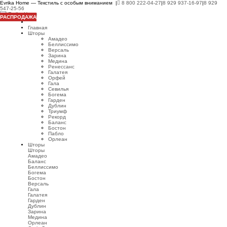
Evrika Home — Текстиль с особым вниманием |
8 800 222-04-27
|
8 929 937-16-97
|
8 929
547-25-56
РАСПРОДАЖА
Главная
Шторы
Амадео
Беллиссимо
Версаль
Зарина
Медина
Ренессанс
Галатея
Орфей
Гала
Севилья
Богема
Гарден
Дублин
Триумф
Рекорд
Баланс
Бостон
Пабло
Орлеан
Шторы
Шторы
Амадео
Баланс
Беллиссимо
Богема
Бостон
Версаль
Гала
Галатея
Гарден
Дублин
Зарина
Медина
Орлеан