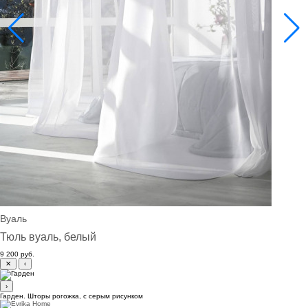
Вуаль
Тюль вуаль, белый
9 200 руб.
✕
‹
›
Гарден. Шторы рогожка, с серым рисунком