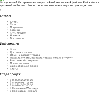
Официальный Интернет-магазин российской текстильной фабрики Evrika Home c
доставкой по России. Шторы, тюль, покрывала напрямую от производителя
Каталог
Шторы
Тюль
Покрывала
Коврики
Хиты продаж
Новинки
Все товары
Информация
О нас
Доставка и оплата
Обмен и возврат товара
Правила оплаты, возврата товара, отказа от услуги
Рассрочка без переплат
Пошив на заказ
Заказ образцов тканей
Статьи
Отдел продаж
8 (800) 222-04-27
8 (929) 937-16-97
8 (929) 547-25-56
Написать в Whatsapp
Написать в Telegram