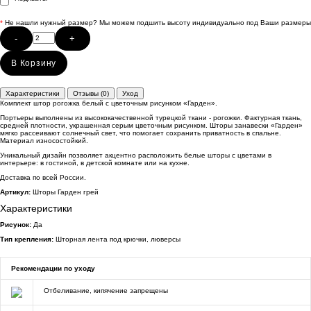
*
Не нашли нужный размер? Мы можем подшить высоту индивидуально под Ваши размеры
-
+
В Корзину
Характеристики
Отзывы (0)
Уход
Комплект штор рогожка белый с цветочным рисунком «Гарден».
Портьеры выполнены из высококачественной турецкой ткани - рогожки. Фактурная ткань,
средней плотности, украшенная серым цветочным рисунком. Шторы занавески «Гарден»
мягко рассеивают солнечный свет, что помогает сохранить приватность в спальне.
Материал износостойкий.
Уникальный дизайн позволяет акцентно расположить белые шторы с цветами в
интерьере: в гостиной, в детской комнате или на кухне.
Доставка по всей России.
Артикул:
Шторы Гарден грей
Характеристики
Рисунок:
Да
Тип крепления:
Шторная лента под крючки, люверсы
Рекомендации по уходу
Отбеливание, кипячение запрещены