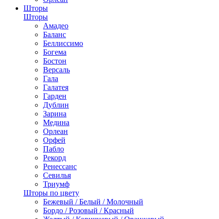
Шторы
Шторы
Амадео
Баланс
Беллиссимо
Богема
Бостон
Версаль
Гала
Галатея
Гарден
Дублин
Зарина
Медина
Орлеан
Орфей
Пабло
Рекорд
Ренессанс
Севилья
Триумф
Шторы по цвету
Бежевый / Белый / Молочный
Бордо / Розовый / Красный