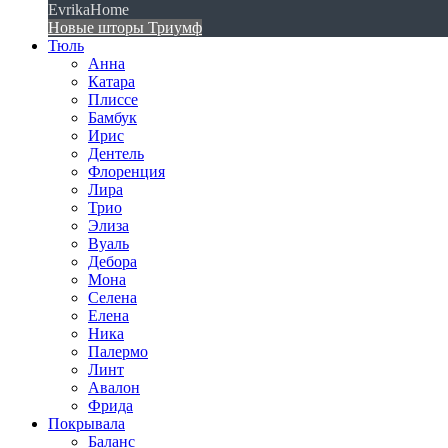
EvrikaHome
Новые шторы Триумф
Тюль
Анна
Катара
Плиссе
Бамбук
Ирис
Дентель
Флоренция
Лира
Трио
Элиза
Вуаль
Дебора
Мона
Селена
Елена
Ника
Палермо
Линт
Авалон
Фрида
Покрывала
Баланс