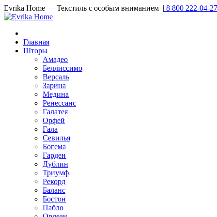
Evrika Home — Текстиль с особым вниманием |
8 800 222-04-2
Главная
Шторы
Амадео
Беллиссимо
Версаль
Зарина
Медина
Ренессанс
Галатея
Орфей
Гала
Севилья
Богема
Гарден
Дублин
Триумф
Рекорд
Баланс
Бостон
Пабло
Орлеан