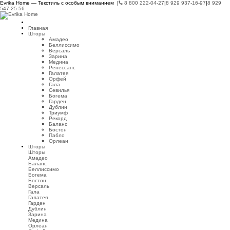
Evrika Home — Текстиль с особым вниманием |
8 800 222-04-27
|
8 929 937-16-97
|
8 929
547-25-56
Главная
Шторы
Амадео
Беллиссимо
Версаль
Зарина
Медина
Ренессанс
Галатея
Орфей
Гала
Севилья
Богема
Гарден
Дублин
Триумф
Рекорд
Баланс
Бостон
Пабло
Орлеан
Шторы
Шторы
Амадео
Баланс
Беллиссимо
Богема
Бостон
Версаль
Гала
Галатея
Гарден
Дублин
Зарина
Медина
Орлеан