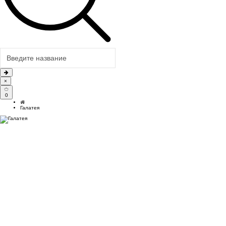
×
0
Галатея