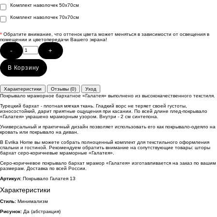
Комплект наволочек 50х70см
Комплект наволочек 70х70см
*
Обратите внимание, что оттенок цвета может меняться в зависимости от освещения в
помещении и цветопередачи Вашего экрана!
-
+
В Корзину
Характеристики
Отзывы (0)
Уход
Покрывало мраморное бархатное «Галатея» выполнено из высококачественного текстиля.
Турецкий бархат - плотная мягкая ткань. Гладкий ворс не теряет своей густоты,
износостойкий, дарит приятные ощущения при касании. По всей длине плед-покрывало
«Галатея» украшено мраморным узором. Внутри - 2 см синтепона.
Универсальный и практичный дизайн позволяет использовать его как покрывало-одеяло на
кровать или покрывало на диван.
В Evrika Home вы можете собрать полноценный комплект для текстильного оформления
спальни и гостиной. Рекомендуем обратить внимание на сопутствующие товары: шторы
бархат серо-коричневые мраморные «Галатея».
Серо-коричневое покрывало бархат мрамор «Галатея» изготавливается на заказ по вашим
размерам. Доставка по всей России.
Артикул:
Покрывало Галатея 13
Характеристики
Стиль:
Минимализм
Рисунок:
Да (абстракция)