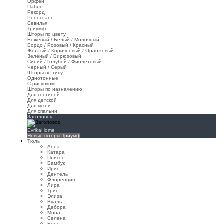
Орфей
Пабло
Рекорд
Ренессанс
Севилья
Триумф
Шторы по цвету
Бежевый / Белый / Молочный
Бордо / Розовый / Красный
Желтый / Коричневый / Оранжевый
Зелёный / Бирюзовый
Синий / Голубой / Фиолетовый
Черный / Серый
Шторы по типу
Однотонные
С рисунком
Шторы по назначению
Для гостиной
Для детской
Для кухни
Для спальни
Заголовок
EvrikaHome
Новые шторы Триумф
Тюль
Анна
Катара
Плиссе
Бамбук
Ирис
Дентель
Флоренция
Лира
Трио
Элиза
Вуаль
Дебора
Мона
Селена
Елена