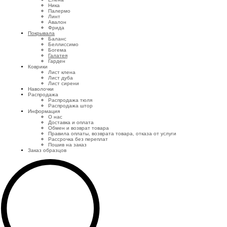
Ника
Палермо
Линт
Авалон
Фрида
Покрывала
Баланс
Беллиссимо
Богема
Галатея
Гарден
Коврики
Лист клена
Лист дуба
Лист сирени
Наволочки
Распродажа
Распродажа тюля
Распродажа штор
Информация
О нас
Доставка и оплата
Обмен и возврат товара
Правила оплаты, возврата товара, отказа от услуги
Рассрочка без переплат
Пошив на заказ
Заказ образцов