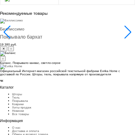
Рекомендуемые товары
Беллиссимо
Покрывало бархат
19 380 руб.
✕
‹
›
Баланс. Покрывало канвас, светло-серое
Официальный Интернет-магазин российской текстильной фабрики Evrika Home c
доставкой по России. Шторы, тюль, покрывала напрямую от производителя
Каталог
Шторы
Тюль
Покрывала
Коврики
Хиты продаж
Новинки
Все товары
Информация
О нас
Доставка и оплата
Обмен и возврат товара