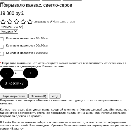
Покрывало канвас, светло-серое
19 380 руб.
Отзывов: 0
Написать отзыв
Комплект наволочек 40х40см
Комплект наволочек 50х70см
Комплект наволочек 70х70см
*
Обратите внимание, что оттенок цвета может меняться в зависимости от освещения в
помещении и цветопередачи Вашего экрана!
-
+
В Корзину
Характеристики
Отзывы (0)
Уход
Покрывало светло-серое «Баланс» - выполнено из турецкого текстиля премиального
качества.
Канвас - матовая, фактурная ткань, средней плотности. Универсальный дизайн позволяет
гармонично расположить стеганое покрывало «Баланс» на диван или использовать как
покрывало-одеяло на кровать.
В Evrika Home вы можете собрать полноценный комплект для текстильного оформления
спальни и гостиной. Рекомендуем обратить Ваше внимание на портьерные шторы светло-
серые «Баланс».