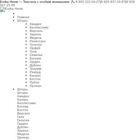
Evrika Home — Текстиль с особым вниманием |
8 800 222-04-27
|
8 929 937-16-97
|
8 929
547-25-56
Главная
Шторы
Амадео
Беллиссимо
Версаль
Зарина
Медина
Ренессанс
Галатея
Орфей
Гала
Севилья
Богема
Гарден
Дублин
Триумф
Рекорд
Баланс
Бостон
Пабло
Орлеан
Шторы
Шторы
Амадео
Баланс
Беллиссимо
Богема
Бостон
Версаль
Гала
Галатея
Гарден
Дублин
Зарина
Медина
Орлеан