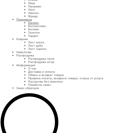
Ника
Палермо
Линт
Авалон
Фрида
Покрывала
Баланс
Беллиссимо
Богема
Галатея
Гарден
Коврики
Лист клена
Лист дуба
Лист сирени
Наволочки
Распродажа
Распродажа тюля
Распродажа штор
Информация
О нас
Доставка и оплата
Обмен и возврат товара
Правила оплаты, возврата товара, отказа от услуги
Рассрочка без переплат
Пошив на заказ
Заказ образцов