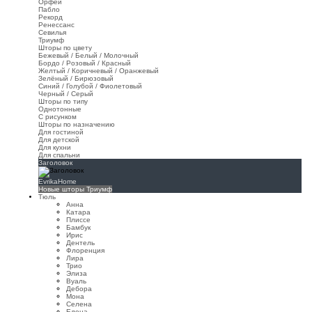
Орфей
Пабло
Рекорд
Ренессанс
Севилья
Триумф
Шторы по цвету
Бежевый / Белый / Молочный
Бордо / Розовый / Красный
Желтый / Коричневый / Оранжевый
Зелёный / Бирюзовый
Синий / Голубой / Фиолетовый
Черный / Серый
Шторы по типу
Однотонные
С рисунком
Шторы по назначению
Для гостиной
Для детской
Для кухни
Для спальни
Заголовок
EvrikaHome
Новые шторы Триумф
Тюль
Анна
Катара
Плиссе
Бамбук
Ирис
Дентель
Флоренция
Лира
Трио
Элиза
Вуаль
Дебора
Мона
Селена
Елена