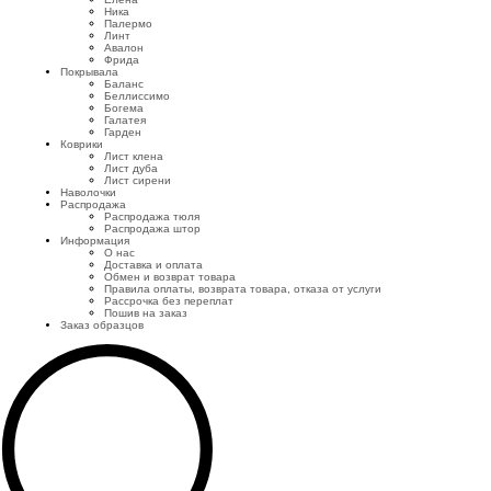
Ника
Палермо
Линт
Авалон
Фрида
Покрывала
Баланс
Беллиссимо
Богема
Галатея
Гарден
Коврики
Лист клена
Лист дуба
Лист сирени
Наволочки
Распродажа
Распродажа тюля
Распродажа штор
Информация
О нас
Доставка и оплата
Обмен и возврат товара
Правила оплаты, возврата товара, отказа от услуги
Рассрочка без переплат
Пошив на заказ
Заказ образцов