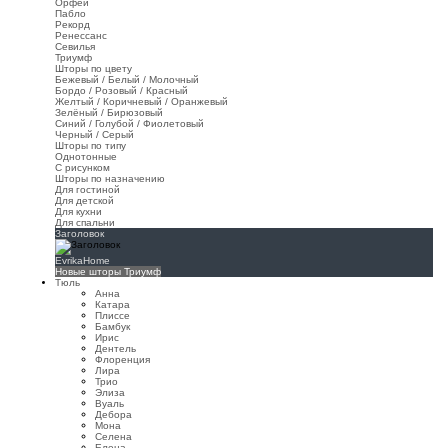
Орфей
Пабло
Рекорд
Ренессанс
Севилья
Триумф
Шторы по цвету
Бежевый / Белый / Молочный
Бордо / Розовый / Красный
Желтый / Коричневый / Оранжевый
Зелёный / Бирюзовый
Синий / Голубой / Фиолетовый
Черный / Серый
Шторы по типу
Однотонные
С рисунком
Шторы по назначению
Для гостиной
Для детской
Для кухни
Для спальни
Заголовок
EvrikaHome
Новые шторы Триумф
Тюль
Анна
Катара
Плиссе
Бамбук
Ирис
Дентель
Флоренция
Лира
Трио
Элиза
Вуаль
Дебора
Мона
Селена
Елена