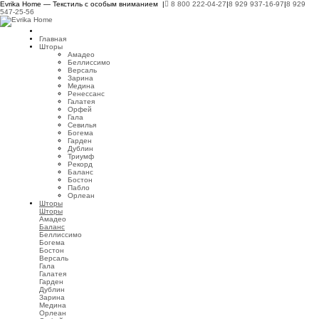
Evrika Home — Текстиль с особым вниманием |
8 800 222-04-27
|
8 929 937-16-97
|
8 929
547-25-56
Главная
Шторы
Амадео
Беллиссимо
Версаль
Зарина
Медина
Ренессанс
Галатея
Орфей
Гала
Севилья
Богема
Гарден
Дублин
Триумф
Рекорд
Баланс
Бостон
Пабло
Орлеан
Шторы
Шторы
Амадео
Баланс
Беллиссимо
Богема
Бостон
Версаль
Гала
Галатея
Гарден
Дублин
Зарина
Медина
Орлеан