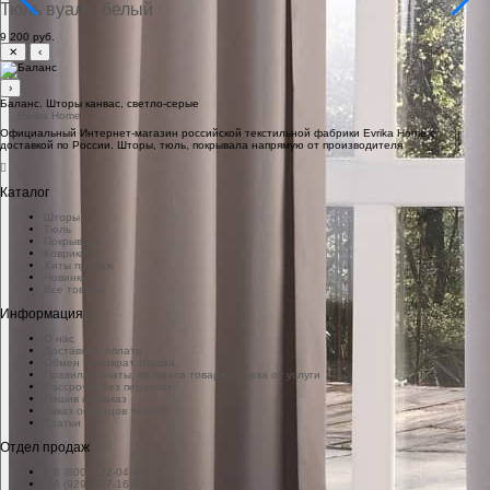
Тюль вуаль, белый
9 200 руб.
✕
‹
›
Баланс. Шторы канвас, светло-серые
Официальный Интернет-магазин российской текстильной фабрики Evrika Home c
доставкой по России. Шторы, тюль, покрывала напрямую от производителя
Каталог
Шторы
Тюль
Покрывала
Коврики
Хиты продаж
Новинки
Все товары
Информация
О нас
Доставка и оплата
Обмен и возврат товара
Правила оплаты, возврата товара, отказа от услуги
Рассрочка без переплат
Пошив на заказ
Заказ образцов тканей
Статьи
Отдел продаж
8 (800) 222-04-27
8 (929) 937-16-97