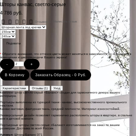
Шторы канвас, светло-серые
4 786 руб.
Отзывов: 1
Написать отзыв
Подхваты
*
Обратите внимание, что оттенок цвета может меняться в зависимости от освещения в
помещении и цветопередачи Вашего экрана!
-
+
В Корзину
Заказать Образец - 0 Руб.
Характеристики
Отзывы (1)
Уход
Комплект штор светло-серый «Баланс» создан для гармоничного декора вашего
интерьера.
Портьеры выполнены из турецкой ткани - канвас, высококачественного премиального
текстиля.
Канвас-матовая, фактурная ткань, средней плотности. Материал износостойкий.
Универсальный дизайн позволяет гармонично расположить шторы в квартире, в спальне
или в детской комнате.
Портьерные шторы светло-серые «Баланс» изготавливаются на заказ по вашим
размерам. Доставка по всей России.
Артикул:
Шторы Баланс 371