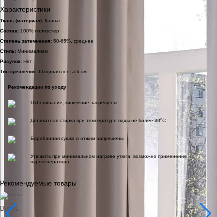
Характеристики
Ткань (материал):
Канвас
Состав:
100% полиэстер
Степень затемнения:
50-65%, среднее
Стиль:
Минимализм
Рисунок:
Нет
Тип крепления:
Шторная лента 6 см
Рекомендации по уходу
Отбеливание, кипячение запрещены
o
Деликатная стирка при температуре воды не более 30
C
Барабанная сушка и отжим запрещены
Утюжить при минимальном нагреве утюга, возможно применение
парогенератора
Рекомендуемые товары
Вуаль