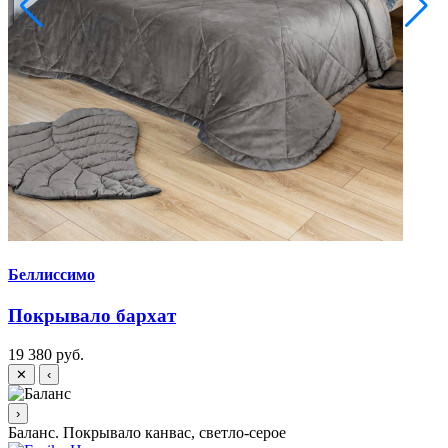
Беллиссимо
Покрывало бархат
19 380 руб.
9
✕
‹
›
Баланс. Покрывало канвас, светло-серое