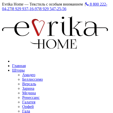
Evrika Home — Текстиль с особым вниманием |
8 800 222-
04-27
|
8 929 937-16-97
|
8 929 547-25-56
Главная
Шторы
Амадео
Беллиссимо
Версаль
Зарина
Медина
Ренессанс
Галатея
Орфей
Гала