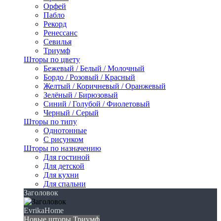
Орфей
Пабло
Рекорд
Ренессанс
Севилья
Триумф
Шторы по цвету
Бежевый / Белый / Молочный
Бордо / Розовый / Красный
Желтый / Коричневый / Оранжевый
Зелёный / Бирюзовый
Синий / Голубой / Фиолетовый
Черный / Серый
Шторы по типу
Однотонные
С рисунком
Шторы по назначению
Для гостиной
Для детской
Для кухни
Для спальни
Заголовок
EvrikaHome
Новые шторы Триумф