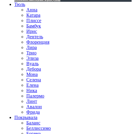
Тюль
Анна
Катара
Плиссе
Бамбук
Ирис
Дентель
Флоренция
Лира
Трио
Элиза
Вуаль
Дебора
Мона
Селена
Елена
Ника
Палермо
Линт
Авалон
Фрида
Покрывала
Баланс
Беллиссимо
Богема