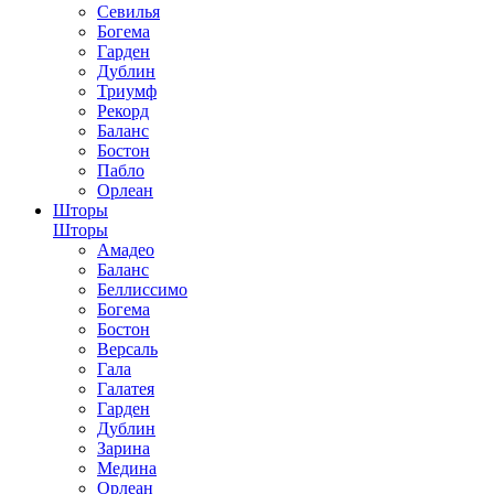
Севилья
Богема
Гарден
Дублин
Триумф
Рекорд
Баланс
Бостон
Пабло
Орлеан
Шторы
Шторы
Амадео
Баланс
Беллиссимо
Богема
Бостон
Версаль
Гала
Галатея
Гарден
Дублин
Зарина
Медина
Орлеан