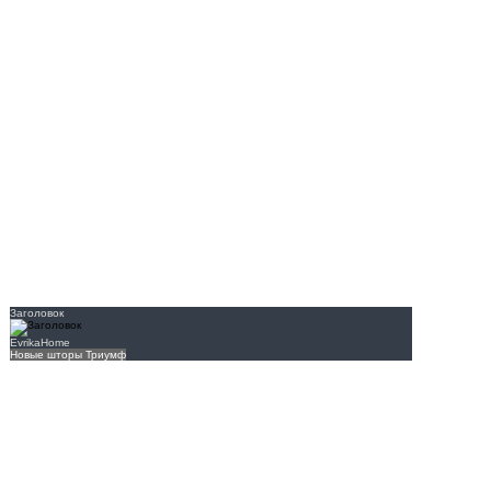
Заголовок
EvrikaHome
Новые шторы Триумф