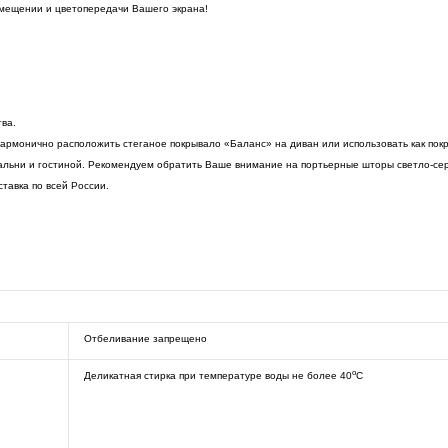
омещении и цветопередачи Вашего экрана!
тва.
 гармонично расположить стеганое покрывало «Баланс» на диван или использовать как пок
пальни и гостиной. Рекомендуем обратить Ваше внимание на портьерные шторы светло-се
тавка по всей России.
Отбеливание запрещено
o
Деликатная стирка при температуре воды не более 40
C