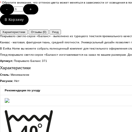
*
Обратите внимание, что оттенок цвета может меняться в зависимости от освещения в п
-
+
В Корзину
Характеристики
Отзывы (0)
Уход
Покрывало светло-серое «Баланс» - выполнено из турецкого текстиля премиального качес
Канвас - матовая, фактурная ткань, средней плотности. Универсальный дизайн позволяет
В Evrika Home вы можете собрать полноценный комплект для текстильного оформления с
Плед-покрывало светло-серое «Баланс» изготавливается на заказ по вашим размерам. Дос
Артикул:
Покрывало Баланс 371
Характеристики
Стиль:
Минимализм
Рисунок:
Нет
Рекомендации по уходу