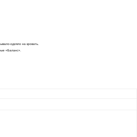
рывало-одеяло на кровать.
рые «Баланс».