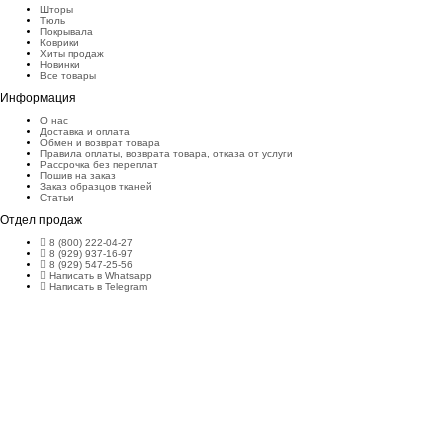
Шторы
Тюль
Покрывала
Коврики
Хиты продаж
Новинки
Все товары
Информация
О нас
Доставка и оплата
Обмен и возврат товара
Правила оплаты, возврата товара, отказа от услуги
Рассрочка без переплат
Пошив на заказ
Заказ образцов тканей
Статьи
Отдел продаж
8 (800) 222-04-27
8 (929) 937-16-97
8 (929) 547-25-56
Написать в Whatsapp
Написать в Telegram