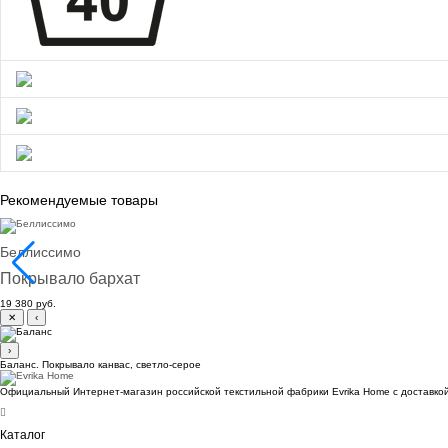
Рекомендуемые товары
Беллиссимо
Покрывало бархат
19 380 руб.
✕
‹
›
Баланс. Покрывало канвас, светло-серое
Официальный Интернет-магазин российской текстильной фабрики Evrika Home c доставкой
Каталог