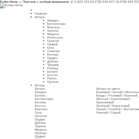
Evrika Home — Текстиль с особым вниманием |
8 800 222-04-27
|
8 929 937-16-97
|
8 929 54
Главная
Шторы
Амадео
Беллиссимо
Версаль
Зарина
Медина
Ренессанс
Галатея
Орфей
Гала
Севилья
Богема
Гарден
Дублин
Триумф
Рекорд
Баланс
Бостон
Пабло
Орлеан
Шторы
Шторы
Шторы по цвету
Амадео
Бежевый / Белый / Молочн
Баланс
Бордо / Розовый / Красный
Беллиссимо
Желтый / Коричневый /
Богема
Оранжевый
Бостон
Зелёный / Бирюзовый
Версаль
Синий / Голубой / Фиолето
Гала
Черный / Серый
Галатея
Гарден
Дублин
Зарина
Медина
Орлеан
Орфей