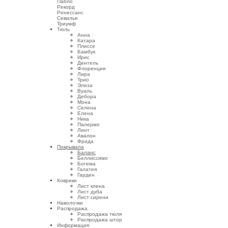
Пабло
Рекорд
Ренессанс
Севилья
Триумф
Тюль
Анна
Катара
Плиссе
Бамбук
Ирис
Дентель
Флоренция
Лира
Трио
Элиза
Вуаль
Дебора
Мона
Селена
Елена
Ника
Палермо
Линт
Авалон
Фрида
Покрывала
Баланс
Беллиссимо
Богема
Галатея
Гарден
Коврики
Лист клена
Лист дуба
Лист сирени
Наволочки
Распродажа
Распродажа тюля
Распродажа штор
Информация