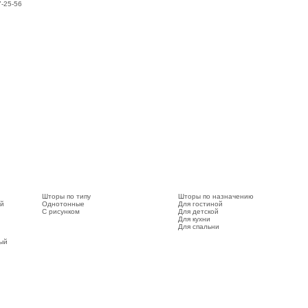
7-25-56
Шторы по типу
Шторы по назначению
ый
Однотонные
Для гостиной
С рисунком
Для детской
Для кухни
Для спальни
вый