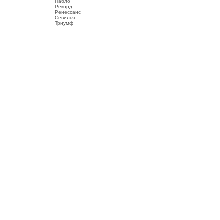
Пабло
Рекорд
Ренессанс
Севилья
Триумф