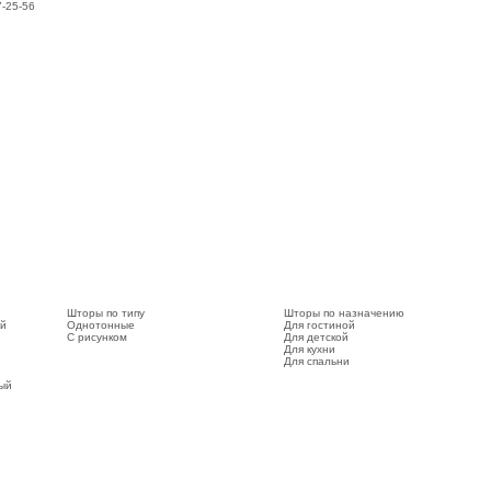
7-25-56
Шторы по типу
Шторы по назначению
ый
Однотонные
Для гостиной
С рисунком
Для детской
Для кухни
Для спальни
вый