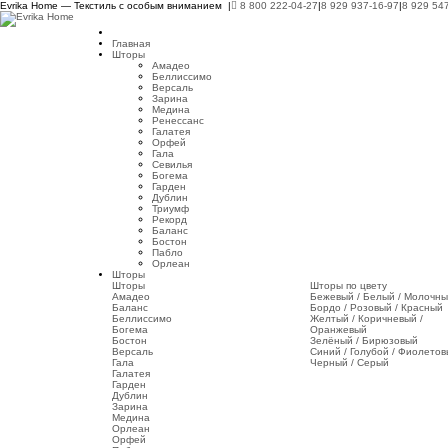
Evrika Home — Текстиль с особым вниманием |
8 800 222-04-27
|
8 929 937-16-97
|
8 929 54
Главная
Шторы
Амадео
Беллиссимо
Версаль
Зарина
Медина
Ренессанс
Галатея
Орфей
Гала
Севилья
Богема
Гарден
Дублин
Триумф
Рекорд
Баланс
Бостон
Пабло
Орлеан
Шторы
Шторы
Шторы по цвету
Амадео
Бежевый / Белый / Молочн
Баланс
Бордо / Розовый / Красный
Беллиссимо
Желтый / Коричневый /
Богема
Оранжевый
Бостон
Зелёный / Бирюзовый
Версаль
Синий / Голубой / Фиолето
Гала
Черный / Серый
Галатея
Гарден
Дублин
Зарина
Медина
Орлеан
Орфей