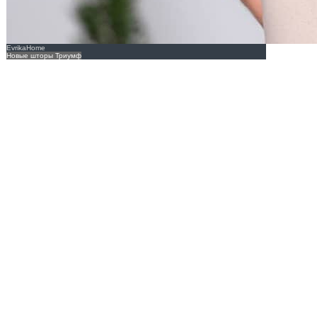
EvrikaHome
Новые шторы Триумф