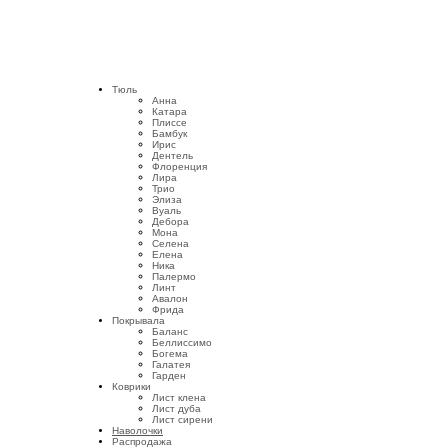
Тюль
Анна
Катара
Плиссе
Бамбук
Ирис
Дентель
Флоренция
Лира
Трио
Элиза
Вуаль
Дебора
Мона
Селена
Елена
Ника
Палермо
Линт
Авалон
Фрида
Покрывала
Баланс
Беллиссимо
Богема
Галатея
Гарден
Коврики
Лист клена
Лист дуба
Лист сирени
Наволочки
Распродажа