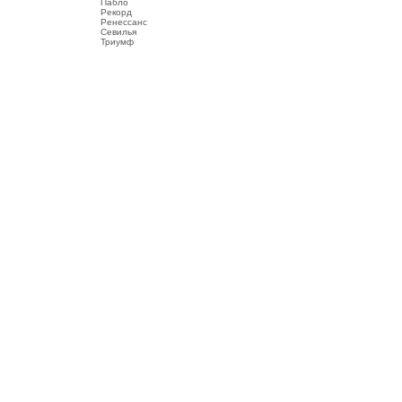
Пабло
Рекорд
Ренессанс
Севилья
Триумф