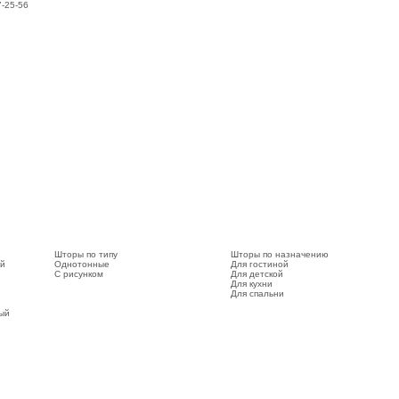
7-25-56
Шторы по типу
Шторы по назначению
ый
Однотонные
Для гостиной
С рисунком
Для детской
Для кухни
Для спальни
вый