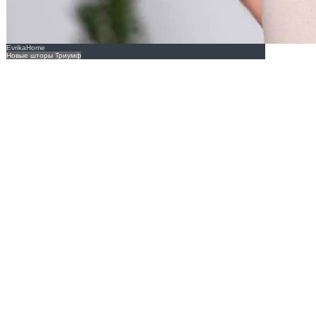
EvrikaHome
Новые шторы Триумф