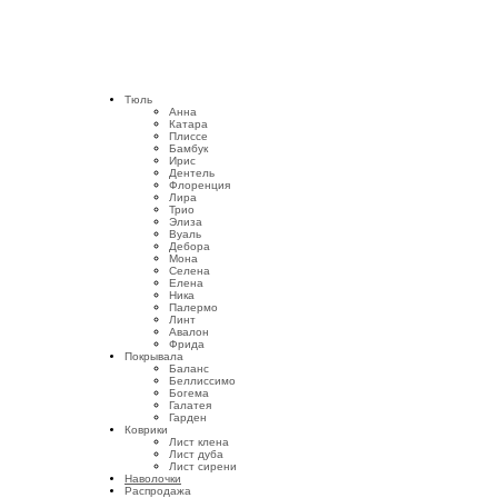
Тюль
Анна
Катара
Плиссе
Бамбук
Ирис
Дентель
Флоренция
Лира
Трио
Элиза
Вуаль
Дебора
Мона
Селена
Елена
Ника
Палермо
Линт
Авалон
Фрида
Покрывала
Баланс
Беллиссимо
Богема
Галатея
Гарден
Коврики
Лист клена
Лист дуба
Лист сирени
Наволочки
Распродажа