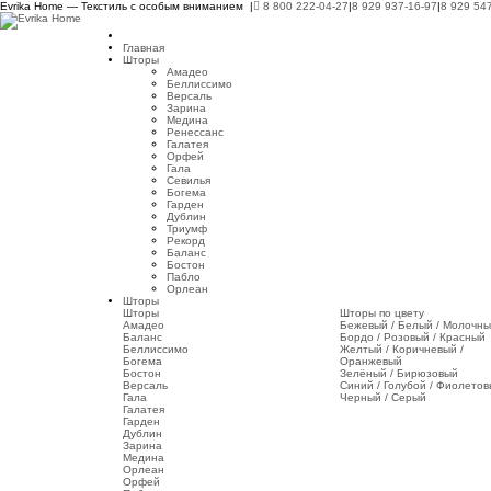
Evrika Home — Текстиль с особым вниманием |
8 800 222-04-27
|
8 929 937-16-97
|
8 929 54
Главная
Шторы
Амадео
Беллиссимо
Версаль
Зарина
Медина
Ренессанс
Галатея
Орфей
Гала
Севилья
Богема
Гарден
Дублин
Триумф
Рекорд
Баланс
Бостон
Пабло
Орлеан
Шторы
Шторы
Шторы по цвету
Амадео
Бежевый / Белый / Молочн
Баланс
Бордо / Розовый / Красный
Беллиссимо
Желтый / Коричневый /
Богема
Оранжевый
Бостон
Зелёный / Бирюзовый
Версаль
Синий / Голубой / Фиолето
Гала
Черный / Серый
Галатея
Гарден
Дублин
Зарина
Медина
Орлеан
Орфей