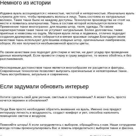
Немного из истории
Издавна вуаль ассоциируется с нежностью, чистотой и непорочностью. Изначально вуаль
служила для того, чтобы прикрывать волосы и лицо. Ткань состояла из натуральных
волокон. Такие ткани были не каждому доступны. Технологии производства не стоят на
месте и появилась альтернатива. Ткань в составе которой используется полиэстер.
Применение ткани многогранно: для пошива штор, тюля, одежды. По своим
характеристикам такие ткани не уступают натуральным. Более долговечны, также
приятные и невесомы на ощупь. Материя вуали легка и подвижна, отлично подходит
создания драпировок, легко собирается в мягкие красивые складки.Благодаря своим
качествам ткань используют для пошива изящных штор, оригинальных ламбрекенов,
оборок. Из нее получаются необыкновенной красоты цветы.
По своим качествам она подходит для стирки и чистки, не дает усадку при проведении
данных манипуляций. Если провести стирку и сушку аккуратно, то можно обойтись и без
разглаживания.
Неоспоримым достоинством ткани является многообразие ее расцветок и фактуры.
Современные технологии позволяют выпускать оригинальные и неповторимые ткани.
Ткань востребована, актуальна и современна.
Если задумали обновить интерьер
Хотите сделать свой дом уютным, светлым и гостеприимным? А может быть, просто
хочется перемен и обновления?
Тогда Вам просто необходимо обратить внимание на вуаль. Именно она придаст
интерьеру легкость и воздушность, создаст комфорт и уют, способна наполнить
помещение светом и воздухом.
Поменяйте шторы! А если затрудняетесь с выбором, обращайтесь к нам. Наши сотрудники
всегда готовы проконсультировать Вас и помочь определиться с выбором ткани и фасона.