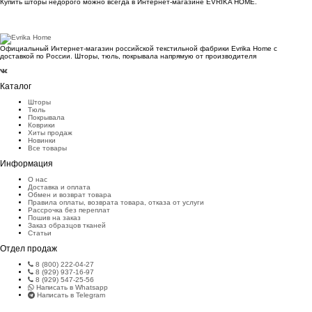
Купить шторы недорого можно всегда в Интернет-магазине EVRIKA HOME.
Официальный Интернет-магазин российской текстильной фабрики Evrika Home c
доставкой по России. Шторы, тюль, покрывала напрямую от производителя
Каталог
Шторы
Тюль
Покрывала
Коврики
Хиты продаж
Новинки
Все товары
Информация
О нас
Доставка и оплата
Обмен и возврат товара
Правила оплаты, возврата товара, отказа от услуги
Рассрочка без переплат
Пошив на заказ
Заказ образцов тканей
Статьи
Отдел продаж
8 (800) 222-04-27
8 (929) 937-16-97
8 (929) 547-25-56
Написать в Whatsapp
Написать в Telegram