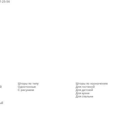
7-25-56
Шторы по типу
Шторы по назначению
ый
Однотонные
Для гостиной
С рисунком
Для детской
Для кухни
Для спальни
вый