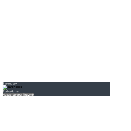
Заголовок
EvrikaHome
Новые шторы Триумф