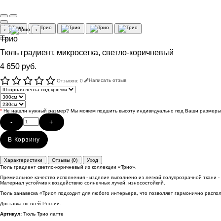
‹
›
Трио
Тюль градиент, микросетка, светло-коричневый
4 650 руб.
Отзывов: 0
Написать отзыв
*
Не нашли нужный размер? Мы можем подшить высоту индивидуально под Ваши размеры
-
+
В Корзину
Характеристики
Отзывы (0)
Уход
Тюль градиент светло-коричневый из коллекции «Трио».
Премиальное качество исполнения - изделие выполнено из легкой полупрозрачной ткани -
Материал устойчив к воздействию солнечных лучей, износостойкий.
Тюль занавеска «Трио» подходит для любого интерьера, что позволяет гармонично распол
Доставка по всей России.
Артикул:
Тюль Трио латте