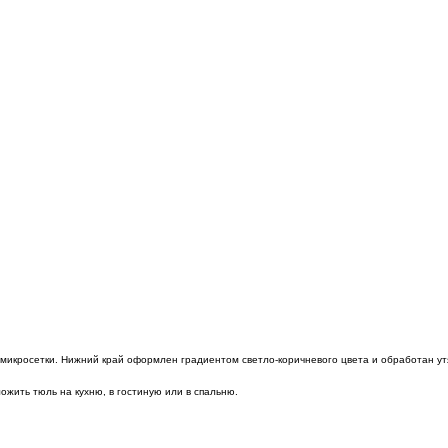
 микросетки. Нижний край оформлен градиентом светло-коричневого цвета и обработан ут
ожить тюль на кухню, в гостиную или в спальню.