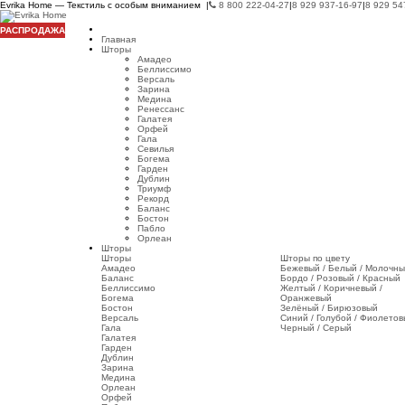
Evrika Home — Текстиль с особым вниманием |
8 800 222-04-27
|
8 929 937-16-97
|
8 929 54
РАСПРОДАЖА
Главная
Шторы
Амадео
Беллиссимо
Версаль
Зарина
Медина
Ренессанс
Галатея
Орфей
Гала
Севилья
Богема
Гарден
Дублин
Триумф
Рекорд
Баланс
Бостон
Пабло
Орлеан
Шторы
Шторы
Шторы по цвету
Амадео
Бежевый / Белый / Молочн
Баланс
Бордо / Розовый / Красный
Беллиссимо
Желтый / Коричневый /
Богема
Оранжевый
Бостон
Зелёный / Бирюзовый
Версаль
Синий / Голубой / Фиолето
Гала
Черный / Серый
Галатея
Гарден
Дублин
Зарина
Медина
Орлеан
Орфей