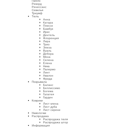
Пабло
Рекорд
Ренессанс
Севилья
Триумф
Тюль
Анна
Катара
Плиссе
Бамбук
Ирис
Дентель
Флоренция
Лира
Трио
Элиза
Вуаль
Дебора
Мона
Селена
Елена
Ника
Палермо
Линт
Авалон
Фрида
Покрывала
Баланс
Беллиссимо
Богема
Галатея
Гарден
Коврики
Лист клена
Лист дуба
Лист сирени
Наволочки
Распродажа
Распродажа тюля
Распродажа штор
Информация