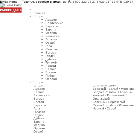
Evrika Home — Текстиль с особым вниманием |
8 800 222-04-27
|
8 929 937-16-97
|
8 929 54
РАСПРОДАЖА
Главная
Шторы
Амадео
Беллиссимо
Версаль
Зарина
Медина
Ренессанс
Галатея
Орфей
Гала
Севилья
Богема
Гарден
Дублин
Триумф
Рекорд
Баланс
Бостон
Пабло
Орлеан
Шторы
Шторы
Шторы по цвету
Амадео
Бежевый / Белый / Молочн
Баланс
Бордо / Розовый / Красный
Беллиссимо
Желтый / Коричневый /
Богема
Оранжевый
Бостон
Зелёный / Бирюзовый
Версаль
Синий / Голубой / Фиолето
Гала
Черный / Серый
Галатея
Гарден
Дублин
Зарина
Медина
Орлеан
Орфей