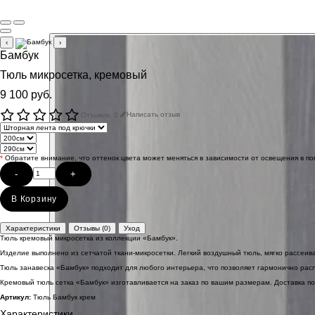
‹
›
Бамбук
Тюль микросетка, кремовый
9 100 руб.
Отзывов: 0
Написать отзыв
*
Обратите внимание, что оттенок цвета может меняться в зависимости от освещения в п
-
+
В Корзину
Характеристики
Отзывы (0)
Уход
Тюль кремовый микросетка из коллекции «Бамбук».
Изделие выполнено из сетчатой ткани-микросетки. Легкий воздушный тюль, мягко рассеив
Тюль занавеска «Бамбук» подходит для любого интерьера, что позволяет гармонично расп
Кремовый тюль сетка «Бамбук» изготавливается на заказ по вашим размерам. Доставка по
Артикул:
Тюль Бамбук крем
Характеристики