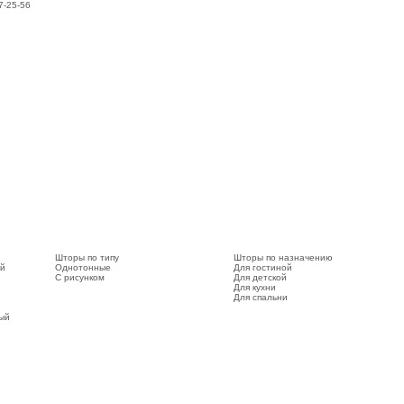
7-25-56
Шторы по типу
Шторы по назначению
ый
Однотонные
Для гостиной
С рисунком
Для детской
Для кухни
Для спальни
вый