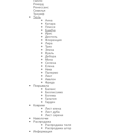
Пабло
Рекорд
Ренессанс
Севилья
Триумф
Тюль
Анна
Катара
Плиссе
Бамбук
Ирис
Дентель
Флоренция
Лира
Трио
Элиза
Вуаль
Дебора
Мона
Селена
Елена
Ника
Палермо
Линт
Авалон
Фрида
Покрывала
Баланс
Беллиссимо
Богема
Галатея
Гарден
Коврики
Лист клена
Лист дуба
Лист сирени
Наволочки
Распродажа
Распродажа тюля
Распродажа штор
Информация