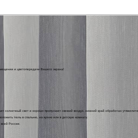
омещении и цветопередачи Вашего экрана!
ает солнечный свет и хорошо пропускает свежий воздух, нижний край обработан утяжелит
оложить тюль в спальню, на кухню или в детскую комнату.
 всей России.