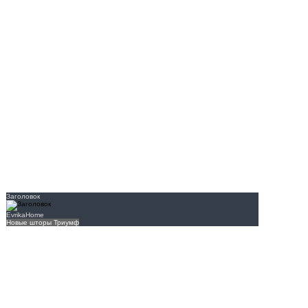
Заголовок
EvrikaHome
Новые шторы Триумф