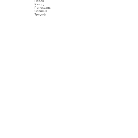
Пабло
Рекорд
Ренессанс
Севилья
Триумф