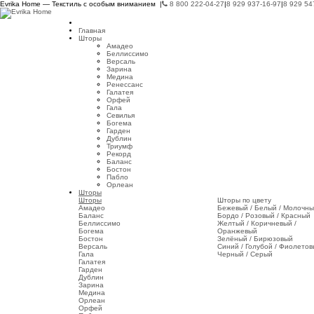
Evrika Home — Текстиль с особым вниманием |
8 800 222-04-27
|
8 929 937-16-97
|
8 929 54
Главная
Шторы
Амадео
Беллиссимо
Версаль
Зарина
Медина
Ренессанс
Галатея
Орфей
Гала
Севилья
Богема
Гарден
Дублин
Триумф
Рекорд
Баланс
Бостон
Пабло
Орлеан
Шторы
Шторы
Шторы по цвету
Амадео
Бежевый / Белый / Молочн
Баланс
Бордо / Розовый / Красный
Беллиссимо
Желтый / Коричневый /
Богема
Оранжевый
Бостон
Зелёный / Бирюзовый
Версаль
Синий / Голубой / Фиолето
Гала
Черный / Серый
Галатея
Гарден
Дублин
Зарина
Медина
Орлеан
Орфей