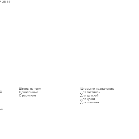
7-25-56
Шторы по типу
Шторы по назначению
ый
Однотонные
Для гостиной
С рисунком
Для детской
Для кухни
Для спальни
вый