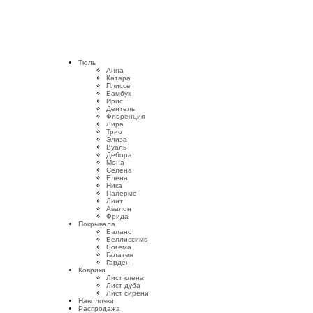
Тюль
Анна
Катара
Плиссе
Бамбук
Ирис
Дентель
Флоренция
Лира
Трио
Элиза
Вуаль
Дебора
Мона
Селена
Елена
Ника
Палермо
Линт
Авалон
Фрида
Покрывала
Баланс
Беллиссимо
Богема
Галатея
Гарден
Коврики
Лист клена
Лист дуба
Лист сирени
Наволочки
Распродажа