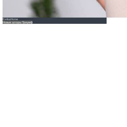
EvrikaHome
Новые шторы Триумф