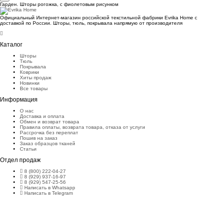
Гарден. Шторы рогожка, с фиолетовым рисунком
Официальный Интернет-магазин российской текстильной фабрики Evrika Home c
доставкой по России. Шторы, тюль, покрывала напрямую от производителя
Каталог
Шторы
Тюль
Покрывала
Коврики
Хиты продаж
Новинки
Все товары
Информация
О нас
Доставка и оплата
Обмен и возврат товара
Правила оплаты, возврата товара, отказа от услуги
Рассрочка без переплат
Пошив на заказ
Заказ образцов тканей
Статьи
Отдел продаж
8 (800) 222-04-27
8 (929) 937-16-97
8 (929) 547-25-56
Написать в Whatsapp
Написать в Telegram