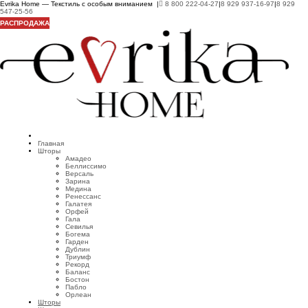
Evrika Home — Текстиль с особым вниманием |
8 800 222-04-27
|
8 929 937-16-97
|
8 929
547-25-56
РАСПРОДАЖА
Главная
Шторы
Амадео
Беллиссимо
Версаль
Зарина
Медина
Ренессанс
Галатея
Орфей
Гала
Севилья
Богема
Гарден
Дублин
Триумф
Рекорд
Баланс
Бостон
Пабло
Орлеан
Шторы