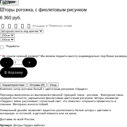
Гарден
Шторы рогожка, с фиолетовым рисунком
6 360 руб.
Отзывов: 0
Написать отзыв
Подхваты
*
Не нашли нужный размер? Мы можем подшить высоту индивидуально под Ваши размеры
-
+
В Корзину
Характеристики
Отзывы (0)
Уход
Комплект штор рогожка белый с цветочным рисунком «Гарден».
Портьеры выполнены из высококачественной турецкой ткани - рогожки . Фактурная ткань
средней плотности, украшенная фиолетовым цветочным рисунком. Шторы занавески
«Гарден» мягко рассеивают солнечный свет, что помогает сохранить приватность в
спальне. Материал износостойкий.
Уникальный дизайн позволяет акцентно расположить белые шторы с цветами в
интерьере: в гостиной, в детской комнате или на кухне.
Доставка по всей России.
Артикул:
Шторы Гарден вайолет