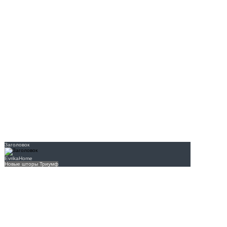
Заголовок
EvrikaHome
Новые шторы Триумф