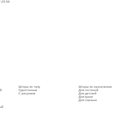
7-25-56
Шторы по типу
Шторы по назначению
ый
Однотонные
Для гостиной
С рисунком
Для детской
Для кухни
Для спальни
вый