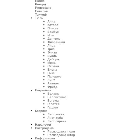
Пабло
Рекорд
Ренессанс
Севилья
Триумф
Тюль
Анна
Катара
Плиссе
Бамбук
Ирис
Дентель
Флоренция
Лира
Трио
Элиза
Вуаль
Дебора
Мона
Селена
Елена
Ника
Палермо
Линт
Авалон
Фрида
Покрывала
Баланс
Беллиссимо
Богема
Галатея
Гарден
Коврики
Лист клена
Лист дуба
Лист сирени
Наволочки
Распродажа
Распродажа тюля
Распродажа штор
Информация