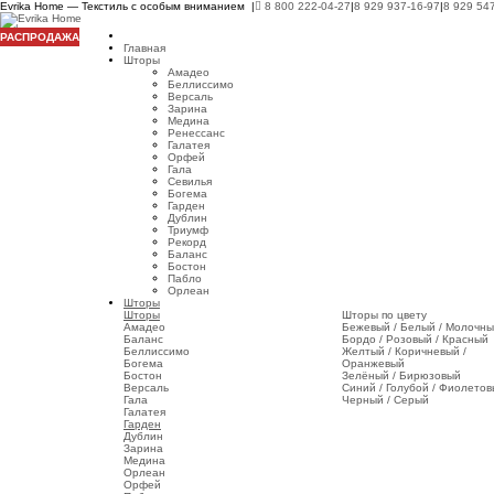
Evrika Home — Текстиль с особым вниманием |
8 800 222-04-27
|
8 929 937-16-97
|
8 929 54
РАСПРОДАЖА
Главная
Шторы
Амадео
Беллиссимо
Версаль
Зарина
Медина
Ренессанс
Галатея
Орфей
Гала
Севилья
Богема
Гарден
Дублин
Триумф
Рекорд
Баланс
Бостон
Пабло
Орлеан
Шторы
Шторы
Шторы по цвету
Амадео
Бежевый / Белый / Молочн
Баланс
Бордо / Розовый / Красный
Беллиссимо
Желтый / Коричневый /
Богема
Оранжевый
Бостон
Зелёный / Бирюзовый
Версаль
Синий / Голубой / Фиолето
Гала
Черный / Серый
Галатея
Гарден
Дублин
Зарина
Медина
Орлеан
Орфей