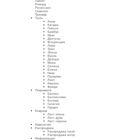
Пабло
Рекорд
Ренессанс
Севилья
Триумф
Тюль
Анна
Катара
Плиссе
Бамбук
Ирис
Дентель
Флоренция
Лира
Трио
Элиза
Вуаль
Дебора
Мона
Селена
Елена
Ника
Палермо
Линт
Авалон
Фрида
Покрывала
Баланс
Беллиссимо
Богема
Галатея
Гарден
Коврики
Лист клена
Лист дуба
Лист сирени
Наволочки
Распродажа
Распродажа тюля
Распродажа штор
Информация