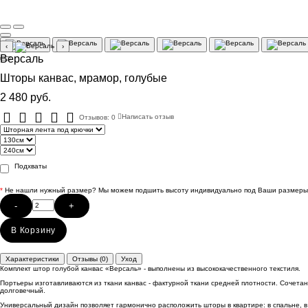
‹
›
Версаль
Шторы канвас, мрамор, голубые
2 480 руб.
Отзывов: 0
Написать отзыв
Подхваты
*
Не нашли нужный размер? Мы можем подшить высоту индивидуально под Ваши размеры
-
+
В Корзину
Характеристики
Отзывы (0)
Уход
Комплект штор голубой канвас «Версаль» - выполнены из высококачественного текстиля.
Портьеры изготавливаются из ткани канвас - фактурной ткани средней плотности. Сочета
долговечный.
Универсальный дизайн позволяет гармонично расположить шторы в квартире: в спальне, в 