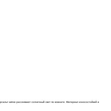
рсаль» мягко рассеивают солнечный свет по комнате. Материал износостойкий и