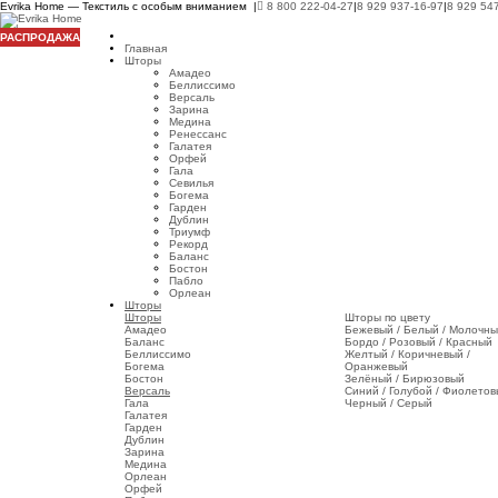
Evrika Home — Текстиль с особым вниманием |
8 800 222-04-27
|
8 929 937-16-97
|
8 929 54
РАСПРОДАЖА
Главная
Шторы
Амадео
Беллиссимо
Версаль
Зарина
Медина
Ренессанс
Галатея
Орфей
Гала
Севилья
Богема
Гарден
Дублин
Триумф
Рекорд
Баланс
Бостон
Пабло
Орлеан
Шторы
Шторы
Шторы по цвету
Амадео
Бежевый / Белый / Молочн
Баланс
Бордо / Розовый / Красный
Беллиссимо
Желтый / Коричневый /
Богема
Оранжевый
Бостон
Зелёный / Бирюзовый
Версаль
Синий / Голубой / Фиолето
Гала
Черный / Серый
Галатея
Гарден
Дублин
Зарина
Медина
Орлеан
Орфей