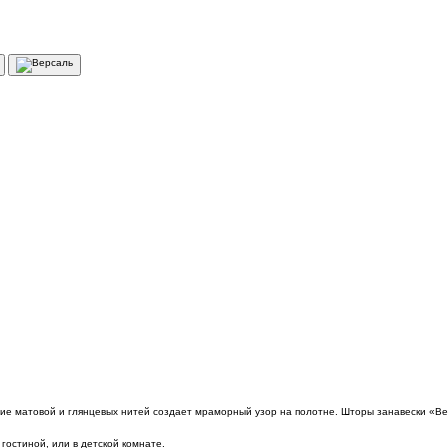
ние матовой и глянцевых нитей создает мраморный узор на полотне. Шторы занавески «Ве
гостиной, или в детской комнате.