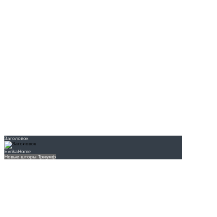
Заголовок
EvrikaHome
Новые шторы Триумф