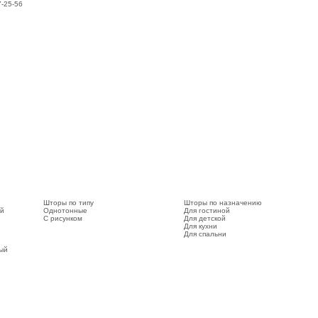
7-25-56
Шторы по типу
Шторы по назначению
ый
Однотонные
Для гостиной
С рисунком
Для детской
Для кухни
Для спальни
вый