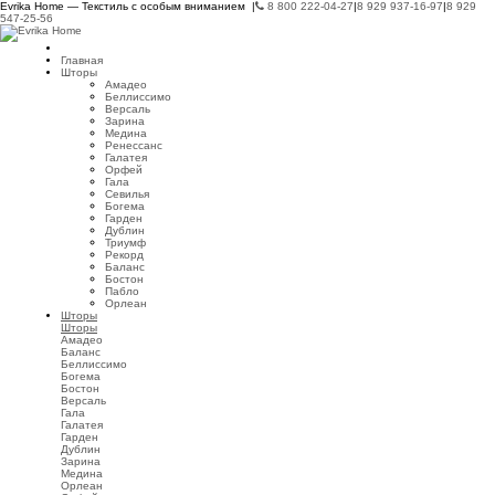
Evrika Home — Текстиль с особым вниманием |
8 800 222-04-27
|
8 929 937-16-97
|
8 929
547-25-56
Главная
Шторы
Амадео
Беллиссимо
Версаль
Зарина
Медина
Ренессанс
Галатея
Орфей
Гала
Севилья
Богема
Гарден
Дублин
Триумф
Рекорд
Баланс
Бостон
Пабло
Орлеан
Шторы
Шторы
Амадео
Баланс
Беллиссимо
Богема
Бостон
Версаль
Гала
Галатея
Гарден
Дублин
Зарина
Медина
Орлеан