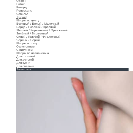
Орфей
Пабло
Рекорд
Ренессанс
Севилья
Триумф
Шторы по цвету
Бежевый / Белый / Молочный
Бордо / Розовый / Красный
Желтый / Коричневый / Оранжевый
Зелёный / Бирюзовый
Синий / Голубой / Фиолетовый
Черный / Серый
Шторы по типу
Однотонные
С рисунком
Шторы по назначению
Для гостиной
Для детской
Для кухни
Для спальни
Заголовок