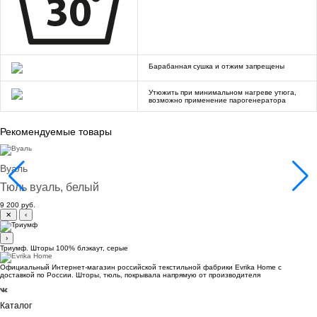
Барабанная сушка и отжим запрещены
Утюжить при минимальном нагреве утюга,
возможно применение парогенератора
Рекомендуемые товары
Вуаль
Тюль вуаль, белый
9 200 руб.
✕
‹
›
Триумф. Шторы 100% блэкаут, серые
Официальный Интернет-магазин российской текстильной фабрики Evrika Home c
доставкой по России. Шторы, тюль, покрывала напрямую от производителя
Каталог