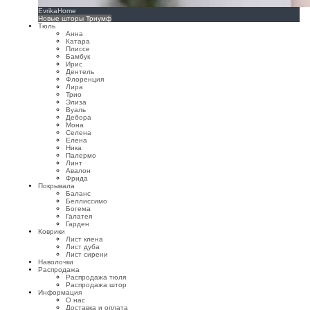
EvrikaHome
Новые шторы Триумф
Тюль
Анна
Катара
Плиссе
Бамбук
Ирис
Дентель
Флоренция
Лира
Трио
Элиза
Вуаль
Дебора
Мона
Селена
Елена
Ника
Палермо
Линт
Авалон
Фрида
Покрывала
Баланс
Беллиссимо
Богема
Галатея
Гарден
Коврики
Лист клена
Лист дуба
Лист сирени
Наволочки
Распродажа
Распродажа тюля
Распродажа штор
Информация
О нас
Доставка и оплата