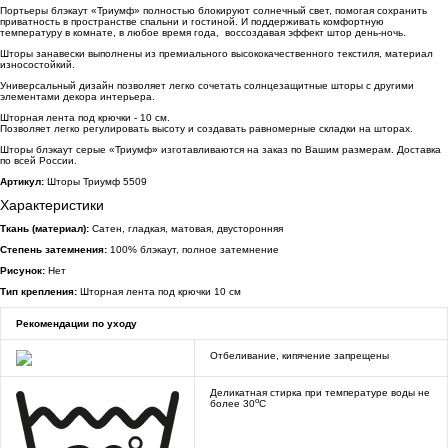
Портьеры блэкаут «Триумф» полностью блокируют солнечный свет, помогая сохранить
приватность в пространстве спальни и гостиной. И поддерживать комфортную
температуру в комнате, в любое время года, воссоздавая эффект штор день-ночь.
Шторы занавески выполнены из премиального высококачественного текстиля, материал
износостойкий.
Универсальный дизайн позволяет легко сочетать солнцезащитные шторы с другими
элементами декора интерьера.
Шторная лента под крючки - 10 см.
Позволяет легко регулировать высоту и создавать равномерные складки на шторах.
Шторы блэкаут серые «Триумф» изготавливаются на заказ по Вашим размерам. Доставка
по всей России.
Артикул:
Шторы Триумф 5509
Характеристики
Ткань (материал):
Сатен, гладкая, матовая, двусторонняя
Степень затемнения:
100% блэкаут, полное затемнение
Рисунок:
Нет
Тип крепления:
Шторная лента под крючки 10 см
Рекомендации по уходу
Отбеливание, кипячение запрещены
Деликатная стирка при температуре воды не
o
более 30
C