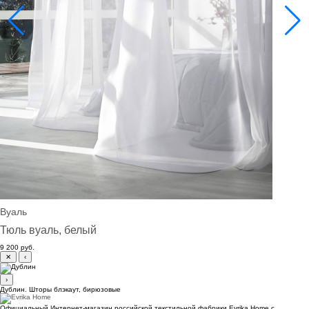
Вуаль
Тюль вуаль, белый
9 200 руб.
✕
‹
›
Дублин. Шторы блэкаут, бирюзовые
Официальный Интернет-магазин российской текстильной фабрики Evrika Home c