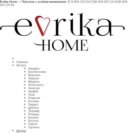
Evrika Home — Текстиль с особым вниманием |
8 800 222-04-27
|
8 929 937-16-97
|
8 929
547-25-56
Главная
Шторы
Амадео
Беллиссимо
Версаль
Зарина
Медина
Ренессанс
Галатея
Орфей
Гала
Севилья
Богема
Гарден
Дублин
Триумф
Рекорд
Баланс
Бостон
Пабло
Орлеан
Шторы