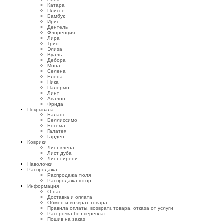
Катара
Плиссе
Бамбук
Ирис
Дентель
Флоренция
Лира
Трио
Элиза
Вуаль
Дебора
Мона
Селена
Елена
Ника
Палермо
Линт
Авалон
Фрида
Покрывала
Баланс
Беллиссимо
Богема
Галатея
Гарден
Коврики
Лист клена
Лист дуба
Лист сирени
Наволочки
Распродажа
Распродажа тюля
Распродажа штор
Информация
О нас
Доставка и оплата
Обмен и возврат товара
Правила оплаты, возврата товара, отказа от услуги
Рассрочка без переплат
Пошив на заказ