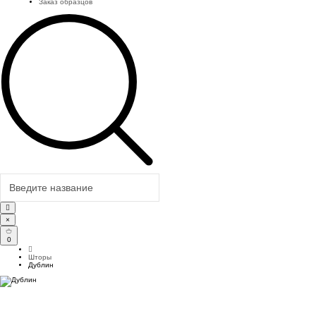
Заказ образцов
×
0
Шторы
Дублин