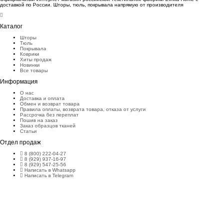
доставкой по России. Шторы, тюль, покрывала напрямую от производителя
Каталог
Шторы
Тюль
Покрывала
Коврики
Хиты продаж
Новинки
Все товары
Информация
О нас
Доставка и оплата
Обмен и возврат товара
Правила оплаты, возврата товара, отказа от услуги
Рассрочка без переплат
Пошив на заказ
Заказ образцов тканей
Статьи
Отдел продаж
8 (800) 222-04-27
8 (929) 937-16-97
8 (929) 547-25-56
Написать в Whatsapp
Написать в Telegram