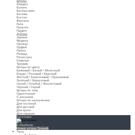
Шторы
Амадео
Баланс
Беллиссимо
Богема
Бостон
Версаль
Гала
Галатея
Гарден
Дублин
Зарина
Медина
Орлеан
Орфей
Пабло
Рекорд
Ренессанс
Севилья
Триумф
Шторы по цвету
Бежевый / Белый / Молочный
Бордо / Розовый / Красный
Желтый / Коричневый / Оранжевый
Зелёный / Бирюзовый
Синий / Голубой / Фиолетовый
Черный / Серый
Шторы по типу
Однотонные
С рисунком
Шторы по назначению
Для гостиной
Для детской
Для кухни
Для спальни
Заголовок
EvrikaHome
Новые шторы Триумф
Тюль
Анна