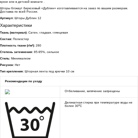
кухне или в детской комнате .
Шторы блэкаут бирюзовый «Дублин» изготавливаются на заказ по вашим размерам.
Доставка по всей России.
Артикул:
Шторы Дублин 12
Характеристики
Ткань (материал):
Сатен, гладкая, глянцевая
Состав:
Полиэстер
Плотность ткани (г/м²):
280
Степень затемнения:
85-95%, сильное
Стиль:
Минимализм
Рисунок:
Нет
Тип крепления:
Шторная лента под крючки 10 см
Рекомендации по уходу
Отбеливание, кипячение запрещены
Деликатная стирка при температуре воды не
o
более 30
C