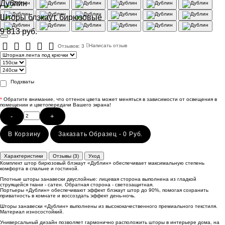
Дублин
Шторы блэкаут, бирюзовые
9 813 руб.
Отзывов: 3
Написать отзыв
Подхваты
*
Обратите внимание, что оттенок цвета может меняться в зависимости от освещения в
помещении и цветопередачи Вашего экрана!
-
+
В Корзину
Заказать Образец - 0 Руб.
Характеристики
Отзывы (3)
Уход
Комплект штор бирюзовый блэкаут «Дублин» обеспечивает максимальную степень
комфорта в спальне и гостиной.
Плотные шторы занавески двуслойные: лицевая сторона выполнена из гладкой
струящейся ткани - сатен. Обратная сторона - светозащитная.
Портьеры «Дублин» обеспечивают эффект блэкаут штор до 90%, помогая сохранить
приватность в комнате и воссоздать эффект день-ночь.
Шторы занавески «Дублин» выполнены из высококачественного премиального текстиля.
Материал износостойкий.
Универсальный дизайн позволяет гармонично расположить шторы в интерьере дома, на