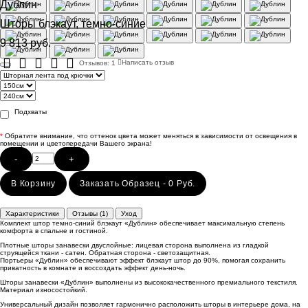
Дублин
Шторы блэкаут, темно-синие
9 813 руб.
Отзывов: 1
Написать отзыв
Подхваты
*
Обратите внимание, что оттенок цвета может меняться в зависимости от освещения в
помещении и цветопередачи Вашего экрана!
-
+
В Корзину
Заказать Образец - 0 Руб.
Характеристики
Отзывы (1)
Уход
Комплект штор темно-синий блэкаут «Дублин» обеспечивает максимальную степень
комфорта в спальне и гостиной.
Плотные шторы занавески двуслойные: лицевая сторона выполнена из гладкой
струящейся ткани - сатен. Обратная сторона - светозащитная.
Портьеры «Дублин» обеспечивают эффект блэкаут штор до 90%, помогая сохранить
приватность в комнате и воссоздать эффект день-ночь.
Шторы занавески «Дублин» выполнены из высококачественного премиального текстиля.
Материал износостойкий.
Универсальный дизайн позволяет гармонично расположить шторы в интерьере дома, на