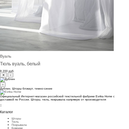
Вуаль
Тюль вуаль, белый
9 200 руб.
✕
‹
›
Дублин. Шторы блэкаут, темно-синие
Официальный Интернет-магазин российской текстильной фабрики Evrika Home c
доставкой по России. Шторы, тюль, покрывала напрямую от производителя
Каталог
Шторы
Тюль
Покрывала
Коврики