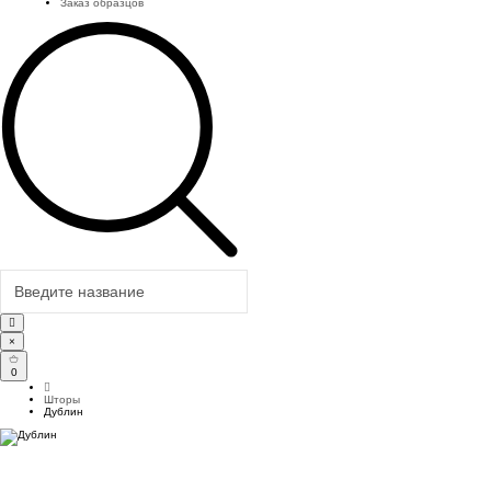
Заказ образцов
×
0
Шторы
Дублин