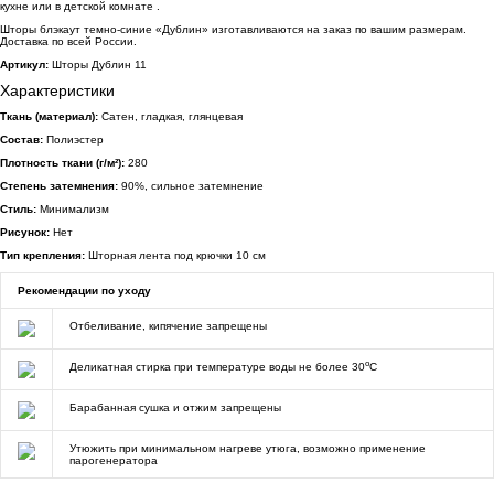
кухне или в детской комнате .
Шторы блэкаут темно-синие «Дублин» изготавливаются на заказ по вашим размерам.
Доставка по всей России.
Артикул:
Шторы Дублин 11
Характеристики
Ткань (материал):
Сатен, гладкая, глянцевая
Состав:
Полиэстер
Плотность ткани (г/м²):
280
Степень затемнения:
90%, сильное затемнение
Стиль:
Минимализм
Рисунок:
Нет
Тип крепления:
Шторная лента под крючки 10 см
Рекомендации по уходу
Отбеливание, кипячение запрещены
o
Деликатная стирка при температуре воды не более 30
C
Барабанная сушка и отжим запрещены
Утюжить при минимальном нагреве утюга, возможно применение
парогенератора