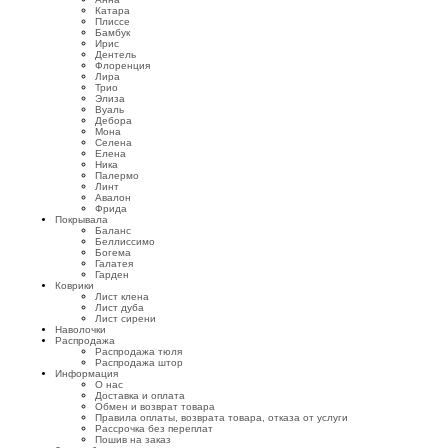
Катара
Плиссе
Бамбук
Ирис
Дентель
Флоренция
Лира
Трио
Элиза
Вуаль
Дебора
Мона
Селена
Елена
Ника
Палермо
Линт
Авалон
Фрида
Покрывала
Баланс
Беллиссимо
Богема
Галатея
Гарден
Коврики
Лист клена
Лист дуба
Лист сирени
Наволочки
Распродажа
Распродажа тюля
Распродажа штор
Информация
О нас
Доставка и оплата
Обмен и возврат товара
Правила оплаты, возврата товара, отказа от услуги
Рассрочка без переплат
Пошив на заказ