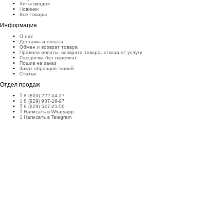
Хиты продаж
Новинки
Все товары
Информация
О нас
Доставка и оплата
Обмен и возврат товара
Правила оплаты, возврата товара, отказа от услуги
Рассрочка без переплат
Пошив на заказ
Заказ образцов тканей
Статьи
Отдел продаж
8 (800) 222-04-27
8 (929) 937-16-97
8 (929) 547-25-56
Написать в Whatsapp
Написать в Telegram