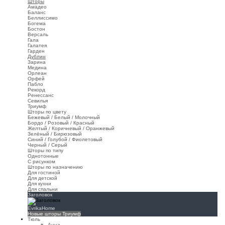
Шторы
Амадео
Баланс
Беллиссимо
Богема
Бостон
Версаль
Гала
Галатея
Гарден
Дублин
Зарина
Медина
Орлеан
Орфей
Пабло
Рекорд
Ренессанс
Севилья
Триумф
Шторы по цвету
Бежевый / Белый / Молочный
Бордо / Розовый / Красный
Желтый / Коричневый / Оранжевый
Зелёный / Бирюзовый
Синий / Голубой / Фиолетовый
Черный / Серый
Шторы по типу
Однотонные
С рисунком
Шторы по назначению
Для гостиной
Для детской
Для кухни
Для спальни
Заголовок
EvrikaHome
Новые шторы Триумф
Тюль
Анна