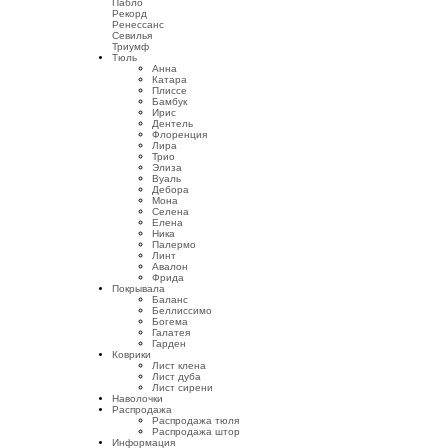
Пабло
Рекорд
Ренессанс
Севилья
Триумф
Тюль
Анна
Катара
Плиссе
Бамбук
Ирис
Дентель
Флоренция
Лира
Трио
Элиза
Вуаль
Дебора
Мона
Селена
Елена
Ника
Палермо
Линт
Авалон
Фрида
Покрывала
Баланс
Беллиссимо
Богема
Галатея
Гарден
Коврики
Лист клена
Лист дуба
Лист сирени
Наволочки
Распродажа
Распродажа тюля
Распродажа штор
Информация