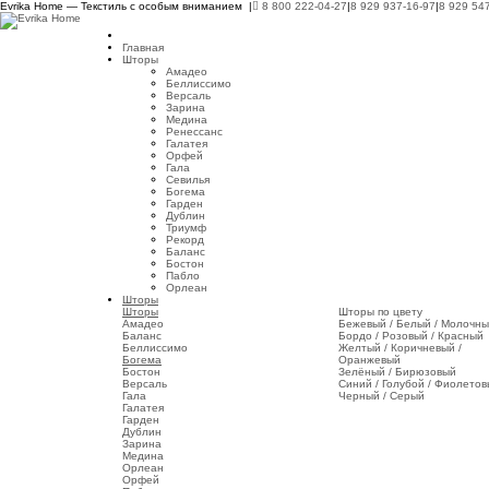
Evrika Home — Текстиль с особым вниманием |
8 800 222-04-27
|
8 929 937-16-97
|
8 929 54
Главная
Шторы
Амадео
Беллиссимо
Версаль
Зарина
Медина
Ренессанс
Галатея
Орфей
Гала
Севилья
Богема
Гарден
Дублин
Триумф
Рекорд
Баланс
Бостон
Пабло
Орлеан
Шторы
Шторы
Шторы по цвету
Амадео
Бежевый / Белый / Молочн
Баланс
Бордо / Розовый / Красный
Беллиссимо
Желтый / Коричневый /
Богема
Оранжевый
Бостон
Зелёный / Бирюзовый
Версаль
Синий / Голубой / Фиолето
Гала
Черный / Серый
Галатея
Гарден
Дублин
Зарина
Медина
Орлеан
Орфей