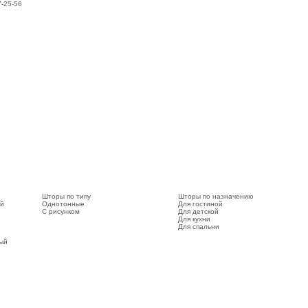
7-25-56
Шторы по типу
Шторы по назначению
ый
Однотонные
Для гостиной
С рисунком
Для детской
Для кухни
Для спальни
вый