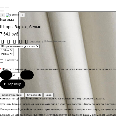
‹
›
Богема
Шторы бархат, белые
7 641 руб.
Отзывов: 3
Написать отзыв
Подхваты
*
Обратите внимание, что оттенок цвета может меняться в зависимости от освещения в п
-
+
В Корзину
Характеристики
Отзывы (3)
Уход
Комплект штор белый «Богема» выполнен из качественного портьерного бархата.
Турецкий бархат - плотный, мягкий материал с коротким ворсом. Шторы занавески Богема
Универсальный дизайн позволяет гармонично расположить шторы в квартире, на кухне или
Бархатные шторы белые «Богема» изготавливаются на заказ по вашим размерам. Доставк