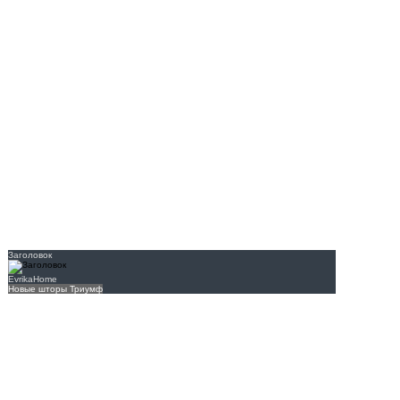
Заголовок
EvrikaHome
Новые шторы Триумф