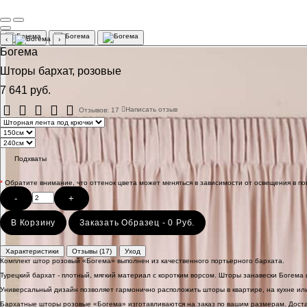
‹
›
Богема
Шторы бархат, розовые
7 641 руб.
Отзывов: 17
Написать отзыв
Подхваты
*
Обратите внимание, что оттенок цвета может меняться в зависимости от освещения в п
-
+
В Корзину
Заказать Образец - 0 Руб.
Характеристики
Отзывы (17)
Уход
Комплект штор розовый «Богема» выполнен из качественного портьерного бархата.
Турецкий бархат - плотный, мягкий материал с коротким ворсом. Шторы занавески Богема
Универсальный дизайн позволяет гармонично расположить шторы в квартире, на кухне или
Бархатные шторы розовые «Богема» изготавливаются на заказ по вашим размерам. Достав