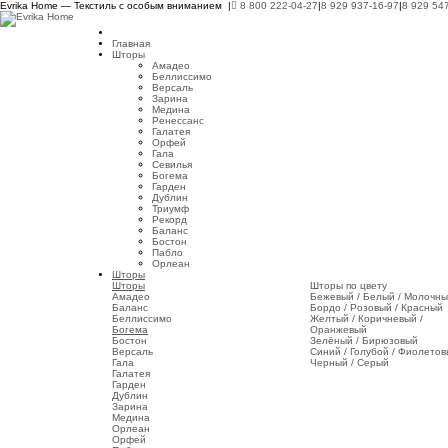
Evrika Home — Текстиль с особым вниманием |
8 800 222-04-27
|
8 929 937-16-97
|
8 929 54
Главная
Шторы
Амадео
Беллиссимо
Версаль
Зарина
Медина
Ренессанс
Галатея
Орфей
Гала
Севилья
Богема
Гарден
Дублин
Триумф
Рекорд
Баланс
Бостон
Пабло
Орлеан
Шторы
Шторы
Шторы по цвету
Амадео
Бежевый / Белый / Молочн
Баланс
Бордо / Розовый / Красный
Беллиссимо
Желтый / Коричневый /
Богема
Оранжевый
Бостон
Зелёный / Бирюзовый
Версаль
Синий / Голубой / Фиолето
Гала
Черный / Серый
Галатея
Гарден
Дублин
Зарина
Медина
Орлеан
Орфей