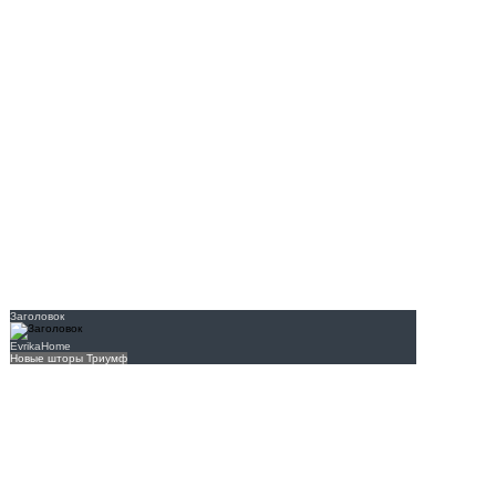
Заголовок
EvrikaHome
Новые шторы Триумф