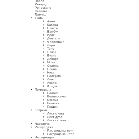
Пабло
Рекорд
Ренессанс
Севилья
Триумф
Тюль
Анна
Катара
Плиссе
Бамбук
Ирис
Дентель
Флоренция
Лира
Трио
Элиза
Вуаль
Дебора
Мона
Селена
Елена
Ника
Палермо
Линт
Авалон
Фрида
Покрывала
Баланс
Беллиссимо
Богема
Галатея
Гарден
Коврики
Лист клена
Лист дуба
Лист сирени
Наволочки
Распродажа
Распродажа тюля
Распродажа штор
Информация