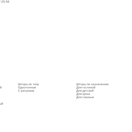
7-25-56
Шторы по типу
Шторы по назначению
ый
Однотонные
Для гостиной
С рисунком
Для детской
Для кухни
Для спальни
вый