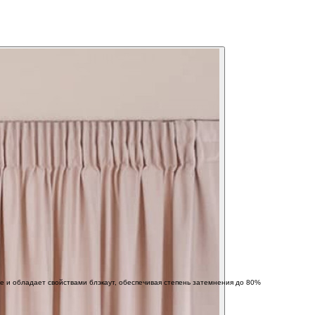
е и обладает свойствами блэкаут, обеспечивая степень затемнения до 80%