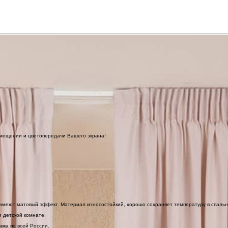
омещении и цветопередачи Вашего экрана!
 имеют матовый эффект. Материал износостойкий, хорошо сохраняет температуру в спальн
 детской комнате.
ка по всей России.