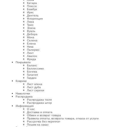
Катара
Плиссе
Бамбук
Ирис
Дентель
Флоренция
Лира
Трио
Элиза
Вуаль
Дебора
Мона
Селена
Елена
Ника
Палермо
Линт
Авалон
Фрида
Покрывала
Баланс
Беллиссимо
Богема
Галатея
Гарден
Коврики
Лист клена
Лист дуба
Лист сирени
Наволочки
Распродажа
Распродажа тюля
Распродажа штор
Информация
О нас
Доставка и оплата
Обмен и возврат товара
Правила оплаты, возврата товара, отказа от услуги
Рассрочка без переплат
Пошив на заказ