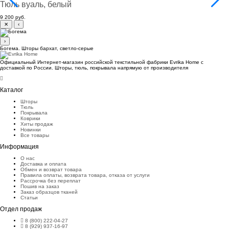
Тюль вуаль, белый
9 200 руб.
✕
‹
›
Богема. Шторы бархат, светло-серые
Официальный Интернет-магазин российской текстильной фабрики Evrika Home c
доставкой по России. Шторы, тюль, покрывала напрямую от производителя
Каталог
Шторы
Тюль
Покрывала
Коврики
Хиты продаж
Новинки
Все товары
Информация
О нас
Доставка и оплата
Обмен и возврат товара
Правила оплаты, возврата товара, отказа от услуги
Рассрочка без переплат
Пошив на заказ
Заказ образцов тканей
Статьи
Отдел продаж
8 (800) 222-04-27
8 (929) 937-16-97