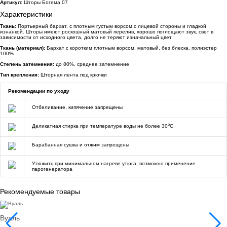
Артикул:
Шторы Богема 07
Характеристики
Ткань:
Портьерный бархат, с плотным густым ворсом с лицевой стороны и гладкой
изнанкой. Шторы имеют роскошный матовый перелив, хорошо поглощают звук, свет в
зависимости от исходного цвета, долго не теряют изначальный цвет
Ткань (материал):
Бархат с коротким плотным ворсом, матовый, без блеска, полиэстер
100%
Степень затемнения:
до 80%, среднее затемнение
Тип крепления:
Шторная лента под крючки
Рекомендации по уходу
Отбеливание, кипячение запрещены
o
Деликатная стирка при температуре воды не более 30
C
Барабанная сушка и отжим запрещены
Утюжить при минимальном нагреве утюга, возможно применение
парогенератора
Рекомендуемые товары
Вуаль