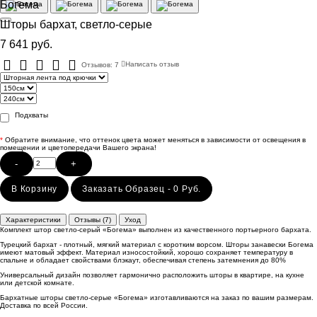
Богема
Шторы бархат, светло-серые
7 641 руб.
Отзывов: 7
Написать отзыв
Подхваты
*
Обратите внимание, что оттенок цвета может меняться в зависимости от освещения в
помещении и цветопередачи Вашего экрана!
-
+
В Корзину
Заказать Образец - 0 Руб.
Характеристики
Отзывы (7)
Уход
Комплект штор светло-серый «Богема» выполнен из качественного портьерного бархата.
Турецкий бархат - плотный, мягкий материал с коротким ворсом. Шторы занавески Богема
имеют матовый эффект. Материал износостойкий, хорошо сохраняет температуру в
спальне и обладает свойствами блэкаут, обеспечивая степень затемнения до 80%
Универсальный дизайн позволяет гармонично расположить шторы в квартире, на кухне
или детской комнате.
Бархатные шторы светло-серые «Богема» изготавливаются на заказ по вашим размерам.
Доставка по всей России.