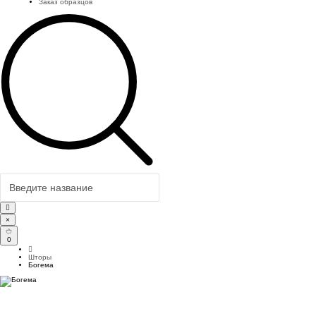
Заказ образцов
×
0
Шторы
Богема