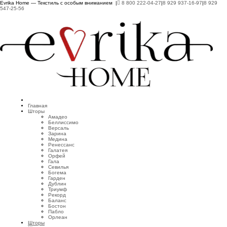
Evrika Home — Текстиль с особым вниманием |
8 800 222-04-27
|
8 929 937-16-97
|
8 929
547-25-56
Главная
Шторы
Амадео
Беллиссимо
Версаль
Зарина
Медина
Ренессанс
Галатея
Орфей
Гала
Севилья
Богема
Гарден
Дублин
Триумф
Рекорд
Баланс
Бостон
Пабло
Орлеан
Шторы