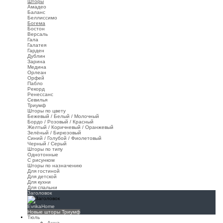
Шторы
Амадео
Баланс
Беллиссимо
Богема
Бостон
Версаль
Гала
Галатея
Гарден
Дублин
Зарина
Медина
Орлеан
Орфей
Пабло
Рекорд
Ренессанс
Севилья
Триумф
Шторы по цвету
Бежевый / Белый / Молочный
Бордо / Розовый / Красный
Желтый / Коричневый / Оранжевый
Зелёный / Бирюзовый
Синий / Голубой / Фиолетовый
Черный / Серый
Шторы по типу
Однотонные
С рисунком
Шторы по назначению
Для гостиной
Для детской
Для кухни
Для спальни
Заголовок
EvrikaHome
Новые шторы Триумф
Тюль
Анна