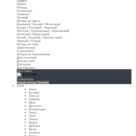
Орфей
Пабло
Рекорд
Ренессанс
Севилья
Триумф
Шторы по цвету
Бежевый / Белый / Молочный
Бордо / Розовый / Красный
Желтый / Коричневый / Оранжевый
Зелёный / Бирюзовый
Синий / Голубой / Фиолетовый
Черный / Серый
Шторы по типу
Однотонные
С рисунком
Шторы по назначению
Для гостиной
Для детской
Для кухни
Для спальни
Заголовок
EvrikaHome
Новые шторы Триумф
Тюль
Анна
Катара
Плиссе
Бамбук
Ирис
Дентель
Флоренция
Лира
Трио
Элиза
Вуаль
Дебора
Мона
Селена
Елена