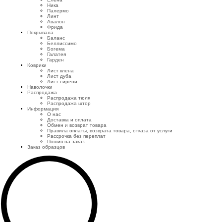
Ника
Палермо
Линт
Авалон
Фрида
Покрывала
Баланс
Беллиссимо
Богема
Галатея
Гарден
Коврики
Лист клена
Лист дуба
Лист сирени
Наволочки
Распродажа
Распродажа тюля
Распродажа штор
Информация
О нас
Доставка и оплата
Обмен и возврат товара
Правила оплаты, возврата товара, отказа от услуги
Рассрочка без переплат
Пошив на заказ
Заказ образцов