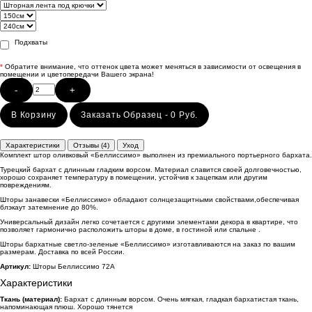
Подхваты
*
Обратите внимание, что оттенок цвета может меняться в зависимости от освещения в
помещении и цветопередачи Вашего экрана!
-
+
В Корзину
Заказать Образец - 0 Руб.
Характеристики
Отзывы (4)
Уход
Комплект штор оливковый «Беллиссимо» выполнен из премиального портьерного бархата.
Турецкий бархат с длинным гладким ворсом. Материал славится своей долговечностью,
хорошо сохраняет температуру в помещении, устойчив к зацепкам или другим
повреждениям.
Шторы занавески «Беллиссимо» обладают солнцезащитными свойствами,обеспечивая
блэкаут затемнение до 80%.
Универсальный дизайн легко сочетается с другими элементами декора в квартире, что
позволяет гармонично расположить шторы в доме, в гостиной или спальне .
Шторы бархатные светло-зеленые «Беллиссимо» изготавливаются на заказ по вашим
размерам. Доставка по всей России.
Артикул:
Шторы Беллиссимо 72А
Характеристики
Ткань (материал):
Бархат с длинным ворсом. Очень мягкая, гладкая бархатистая ткань,
напоминающая плюш. Хорошо тянется