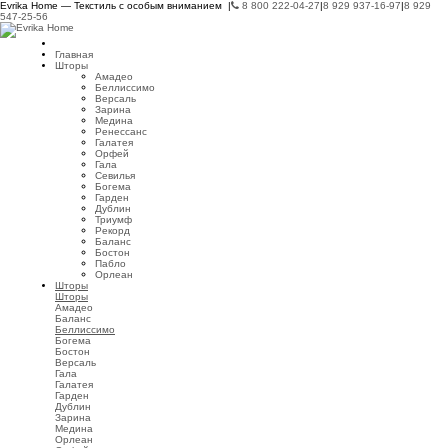
Evrika Home — Текстиль с особым вниманием |
8 800 222-04-27
|
8 929 937-16-97
|
8 929
547-25-56
Главная
Шторы
Амадео
Беллиссимо
Версаль
Зарина
Медина
Ренессанс
Галатея
Орфей
Гала
Севилья
Богема
Гарден
Дублин
Триумф
Рекорд
Баланс
Бостон
Пабло
Орлеан
Шторы
Шторы
Амадео
Баланс
Беллиссимо
Богема
Бостон
Версаль
Гала
Галатея
Гарден
Дублин
Зарина
Медина
Орлеан