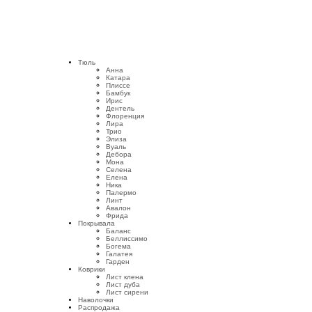
Тюль
Анна
Катара
Плиссе
Бамбук
Ирис
Дентель
Флоренция
Лира
Трио
Элиза
Вуаль
Дебора
Мона
Селена
Елена
Ника
Палермо
Линт
Авалон
Фрида
Покрывала
Баланс
Беллиссимо
Богема
Галатея
Гарден
Коврики
Лист клена
Лист дуба
Лист сирени
Наволочки
Распродажа