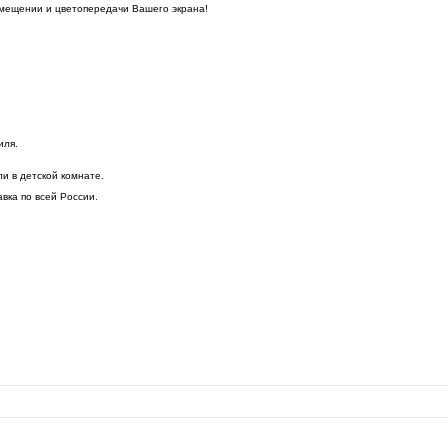
омещении и цветопередачи Вашего экрана!
иля.
и в детской комнате.
вка по всей России.