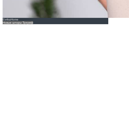
EvrikaHome
Новые шторы Триумф