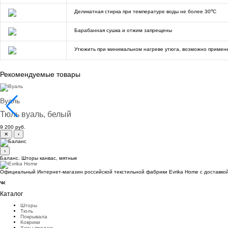
o
Деликатная стирка при температуре воды не более 30
C
Барабанная сушка и отжим запрещены
Утюжить при минимальном нагреве утюга, возможно примен
Рекомендуемые товары
Вуаль
Тюль вуаль, белый
9 200 руб.
✕
‹
›
Баланс. Шторы канвас, мятные
Официальный Интернет-магазин российской текстильной фабрики Evrika Home c доставкой
Каталог
Шторы
Тюль
Покрывала
Коврики
Хиты продаж