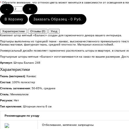
*
Обратите внимание, что оттенок цвета может меняться в зависимости от освещения в п
-
+
В Корзину
Заказать Образец - 0 Руб.
Характеристики
Отзывы (0)
Уход
Комплект штор мятный «Баланс» создан для гармоничного декора вашего интерьера.
Портьеры выполнены из турецкой ткани - канвас, высококачественного премиального текст
Канвас-матовая, фактурная ткань, средней плотности. Материал износостойкий.
Универсальный дизайн позволяет гармонично расположить шторы в квартире, в спальне ил
Портьерные шторы мятные «Баланс» изготавливаются на заказ по вашим размерам. Доста
Артикул:
Шторы Баланс 248
Характеристики
Ткань (материал):
Канвас
Состав:
100% полиэстер
Степень затемнения:
50-65%, среднее
Стиль:
Минимализм
Рисунок:
Нет
Тип крепления:
Шторная лента 6 см
Рекомендации по уходу
Отбеливание, кипячение запрещены