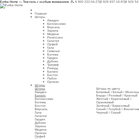
Evrika Home — Текстиль с особым вниманием |
8 800 222-04-27
|
8 929 937-16-97
|
8 929 54
Главная
Шторы
Амадео
Беллиссимо
Версаль
Зарина
Медина
Ренессанс
Галатея
Орфей
Гала
Севилья
Богема
Гарден
Дублин
Триумф
Рекорд
Баланс
Бостон
Пабло
Орлеан
Шторы
Шторы
Шторы по цвету
Амадео
Бежевый / Белый / Молочн
Баланс
Бордо / Розовый / Красный
Беллиссимо
Желтый / Коричневый /
Богема
Оранжевый
Бостон
Зелёный / Бирюзовый
Версаль
Синий / Голубой / Фиолето
Гала
Черный / Серый
Галатея
Гарден
Дублин
Зарина
Медина
Орлеан
Орфей