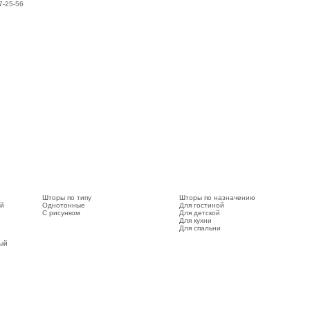
7-25-56
Шторы по типу
Шторы по назначению
ый
Однотонные
Для гостиной
С рисунком
Для детской
Для кухни
Для спальни
вый