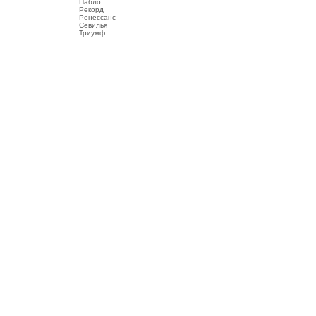
Пабло
Рекорд
Ренессанс
Севилья
Триумф