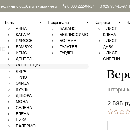
Текстиль с особым вниманием |
|
8 800 222-04-27
8 929 937-16-97
Тюль
Покрывала
Коврики
Н
АННА
БАЛАНС
ЛИСТ
КАТАРА
БЕЛЛИССИМО
КЛЕНА
ПЛИССЕ
БОГЕМА
ЛИСТ
БАМБУК
ГАЛАТЕЯ
ДУБА
ME
ИРИС
ГАРДЕН
ЛИСТ
ДЕНТЕЛЬ
СИРЕНИ
ФЛОРЕНЦИЯ
ф
Вер
ЛИРА
ТРИО
ЭЛИЗА
шторы к
ВУАЛЬ
ДЕБОРА
МОНА
2 585 р
СЕЛЕНА
ЕЛЕНА
НИКА
ПАЛЕРМО