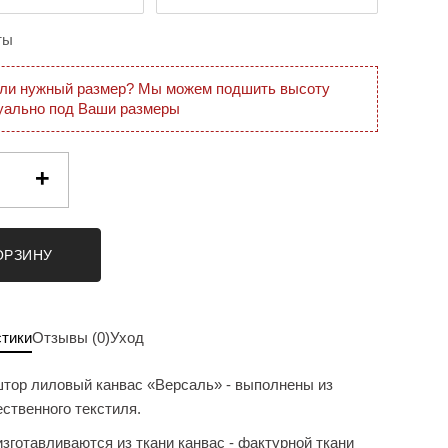
ты
ли нужный размер? Мы можем подшить высоту
уально под Ваши размеры
+
ОРЗИНУ
стики
Отзывы (0)
Уход
тор лиловый канвас «Версаль» - выполнены из
ственного текстиля.
зготавливаются из ткани канвас - фактурной ткани