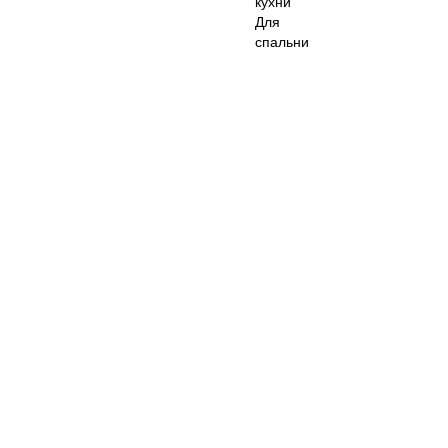
кухни
Для
спальни