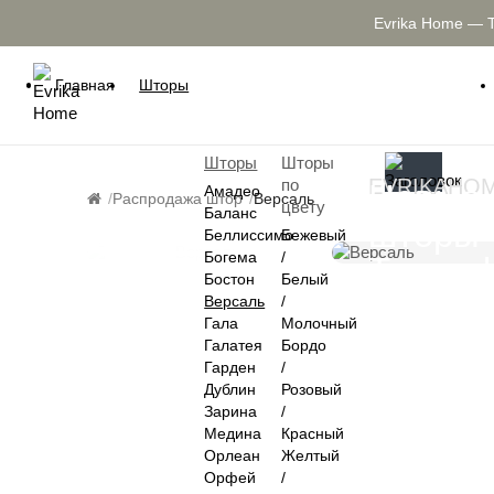
Evrika Home — 
Главная
Шторы
Шторы
Шторы
EVRIKAHO
по
Новые
Амадео
Распродажа штор
Версаль
цвету
Баланс
шторы
Беллиссимо
Бежевый
Богема
/
Триум
Бостон
Белый
РАСПРОДАЖА
Версаль
/
Гала
Молочный
Галатея
Бордо
Гарден
/
Дублин
Розовый
Зарина
/
Медина
Красный
Орлеан
Желтый
Орфей
/