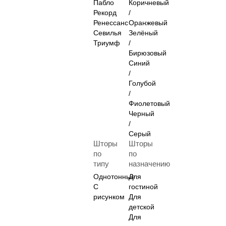
Пабло
Коричневый
Рекорд
/
Ренессанс
Оранжевый
Севилья
Зелёный
Триумф
/
Бирюзовый
Синий
/
Голубой
/
Фиолетовый
Черный
/
Серый
Шторы
Шторы
по
по
типу
назначению
Однотонные
Для
С
гостиной
рисунком
Для
детской
Для