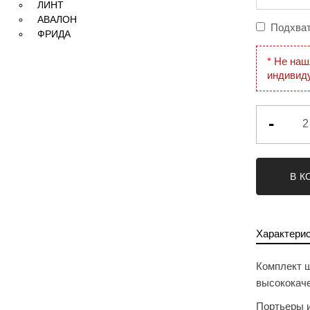
ЛИНТ
АВАЛОН
Подхва
ФРИДА
*
Не наш
индивид
-
В К
Характери
Комплект ш
высококаче
Портьеры и