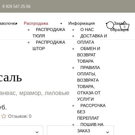
|
8 929 547-25-56
аволочки
Распродажа
Информация
Заказ
0
РАСПРОДАЖА
О НАС
образцов
ТЮЛЯ
ДОСТАВКА И
РАСПРОДАЖА
ОПЛАТА
ШТОР
ОБМЕН И
ВОЗВРАТ
ТОВАРА
ПРАВИЛА
саль
ОПЛАТЫ,
ВОЗВРАТА
ТОВАРА,
анвас, мрамор, лиловые
ОТКАЗА ОТ
УСЛУГИ
РАССРОЧКА
уб.
БЕЗ
Отзывов: 0
ПЕРЕПЛАТ
ПОШИВ НА
ЗАКАЗ