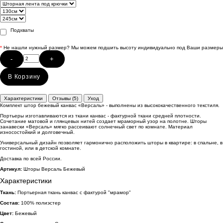
Подхваты
*
Не нашли нужный размер? Мы можем подшить высоту индивидуально под Ваши размеры
-
+
В Корзину
Характеристики
Отзывы (5)
Уход
Комплект штор бежевый канвас «Версаль» - выполнены из высококачественного текстиля.
Портьеры изготавливаются из ткани канвас - фактурной ткани средней плотности.
Сочетание матовой и глянцевых нитей создает мраморный узор на полотне. Шторы
занавески «Версаль» мягко рассеивают солнечный свет по комнате. Материал
износостойкий и долговечный.
Универсальный дизайн позволяет гармонично расположить шторы в квартире: в спальне, в
гостиной, или в детской комнате.
Доставка по всей России.
Артикул:
Шторы Версаль Бежевый
Характеристики
Ткань:
Портьерная ткань канвас с фактурой "мрамор"
Состав:
100% полиэстер
Цвет:
Бежевый