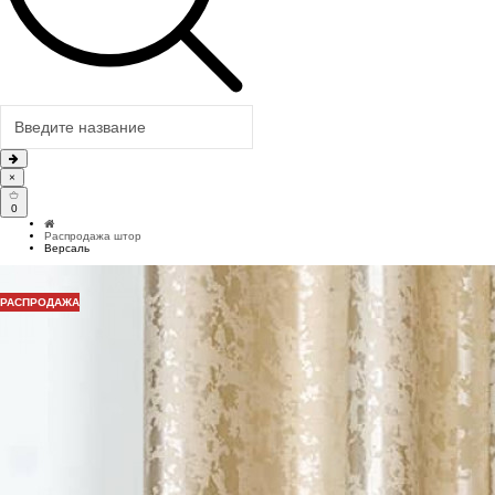
×
0
Распродажа штор
Версаль
РАСПРОДАЖА