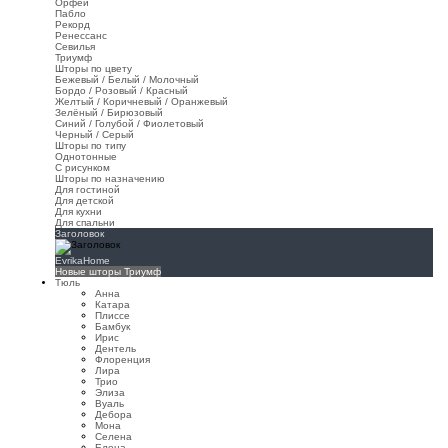
Орфей
Пабло
Рекорд
Ренессанс
Севилья
Триумф
Шторы по цвету
Бежевый / Белый / Молочный
Бордо / Розовый / Красный
Желтый / Коричневый / Оранжевый
Зелёный / Бирюзовый
Синий / Голубой / Фиолетовый
Черный / Серый
Шторы по типу
Однотонные
С рисунком
Шторы по назначению
Для гостиной
Для детской
Для кухни
Для спальни
Заголовок
EvrikaHome
Новые шторы Триумф
Тюль
Анна
Катара
Плиссе
Бамбук
Ирис
Дентель
Флоренция
Лира
Трио
Элиза
Вуаль
Дебора
Мона
Селена
Елена