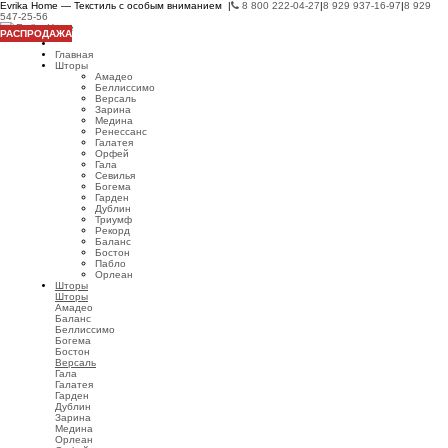
Evrika Home — Текстиль с особым вниманием |
8 800 222-04-27
|
8 929 937-16-97
|
8 929
547-25-56
РАСПРОДАЖА
Главная
Шторы
Амадео
Беллиссимо
Версаль
Зарина
Медина
Ренессанс
Галатея
Орфей
Гала
Севилья
Богема
Гарден
Дублин
Триумф
Рекорд
Баланс
Бостон
Пабло
Орлеан
Шторы
Шторы
Амадео
Баланс
Беллиссимо
Богема
Бостон
Версаль
Гала
Галатея
Гарден
Дублин
Зарина
Медина
Орлеан