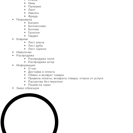
Ника
Палермо
Линт
Авалон
Фрида
Покрывала
Баланс
Беллиссимо
Богема
Галатея
Гарден
Коврики
Лист клена
Лист дуба
Лист сирени
Наволочки
Распродажа
Распродажа тюля
Распродажа штор
Информация
О нас
Доставка и оплата
Обмен и возврат товара
Правила оплаты, возврата товара, отказа от услуги
Рассрочка без переплат
Пошив на заказ
Заказ образцов