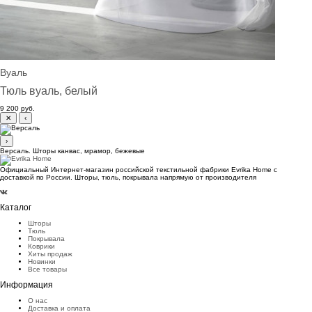
Вуаль
Тюль вуаль, белый
9 200 руб.
✕
‹
›
Версаль. Шторы канвас, мрамор, бежевые
Официальный Интернет-магазин российской текстильной фабрики Evrika Home c
доставкой по России. Шторы, тюль, покрывала напрямую от производителя
Каталог
Шторы
Тюль
Покрывала
Коврики
Хиты продаж
Новинки
Все товары
Информация
О нас
Доставка и оплата