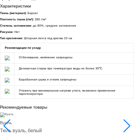
Характеристики
Ткань (материал):
Бархат
Плотность ткани (г/м²):
380 г/м²
Степень затемнения:
до 80%, среднее затемнение
Рисунок:
Нет
Тип крепления:
Шторная лента под крючки 10 см
Рекомендации по уходу
Отбеливание, кипячение запрещены
o
Деликатная стирка при температуре воды не более 30
C
Барабанная сушка и отжим запрещены
Утюжить при минимальном нагреве утюга, возможно применение
парогенератора
Рекомендуемые товары
Вуаль
Тюль вуаль, белый