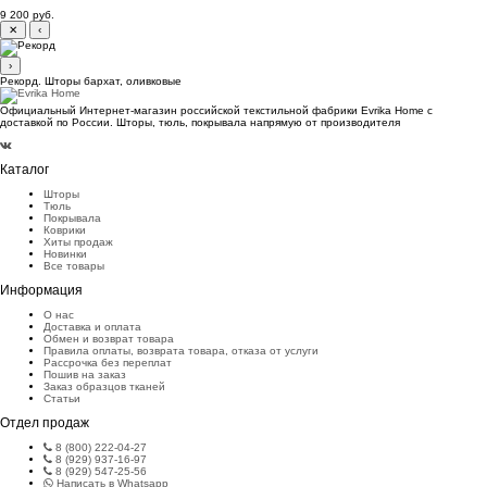
9 200 руб.
✕
‹
›
Рекорд. Шторы бархат, оливковые
Официальный Интернет-магазин российской текстильной фабрики Evrika Home c
доставкой по России. Шторы, тюль, покрывала напрямую от производителя
Каталог
Шторы
Тюль
Покрывала
Коврики
Хиты продаж
Новинки
Все товары
Информация
О нас
Доставка и оплата
Обмен и возврат товара
Правила оплаты, возврата товара, отказа от услуги
Рассрочка без переплат
Пошив на заказ
Заказ образцов тканей
Статьи
Отдел продаж
8 (800) 222-04-27
8 (929) 937-16-97
8 (929) 547-25-56
Написать в Whatsapp