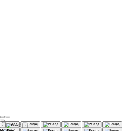
‹
›
Рекорд