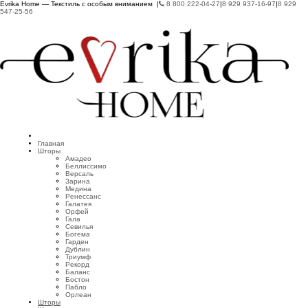
Evrika Home — Текстиль с особым вниманием |
8 800 222-04-27
|
8 929 937-16-97
|
8 929
547-25-56
Главная
Шторы
Амадео
Беллиссимо
Версаль
Зарина
Медина
Ренессанс
Галатея
Орфей
Гала
Севилья
Богема
Гарден
Дублин
Триумф
Рекорд
Баланс
Бостон
Пабло
Орлеан
Шторы