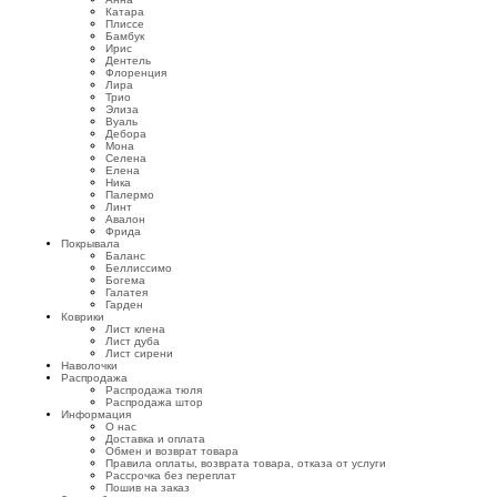
Катара
Плиссе
Бамбук
Ирис
Дентель
Флоренция
Лира
Трио
Элиза
Вуаль
Дебора
Мона
Селена
Елена
Ника
Палермо
Линт
Авалон
Фрида
Покрывала
Баланс
Беллиссимо
Богема
Галатея
Гарден
Коврики
Лист клена
Лист дуба
Лист сирени
Наволочки
Распродажа
Распродажа тюля
Распродажа штор
Информация
О нас
Доставка и оплата
Обмен и возврат товара
Правила оплаты, возврата товара, отказа от услуги
Рассрочка без переплат
Пошив на заказ