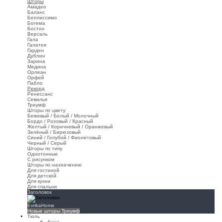
Шторы
Амадео
Баланс
Беллиссимо
Богема
Бостон
Версаль
Гала
Галатея
Гарден
Дублин
Зарина
Медина
Орлеан
Орфей
Пабло
Рекорд
Ренессанс
Севилья
Триумф
Шторы по цвету
Бежевый / Белый / Молочный
Бордо / Розовый / Красный
Желтый / Коричневый / Оранжевый
Зелёный / Бирюзовый
Синий / Голубой / Фиолетовый
Черный / Серый
Шторы по типу
Однотонные
С рисунком
Шторы по назначению
Для гостиной
Для детской
Для кухни
Для спальни
Заголовок
EvrikaHome
Новые шторы Триумф
Тюль
Анна