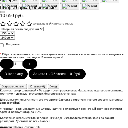
Шторы бархат, оливковые
10 650 руб.
Отзывов: 0
Написать отзыв
Подхваты
*
Обратите внимание, что оттенок цвета может меняться в зависимости от освещения в
помещении и цветопередачи Вашего экрана!
-
+
В Корзину
Заказать Образец - 0 Руб.
Характеристики
Отзывы (0)
Уход
Комплект штор оливковый «Рекорд» - это премиальные бархатные портьеры в спальню,
гостиную и детскую, в сложных благородных оттенках.
Шторы выполнены из плотного турецкого бархата с коротким, густым ворсом, материал
износостойкий.
«Рекорд» - солнцезащитные шторы, частично блокируют солнечный свет, обеспечивая
эффект блэкаут штор до 80%.
Бархатные шторы светло-зеленые «Рекорд» изготавливаются на заказ по вашим
размерам. Доставка по всей России.
Артикул:
Шторы Рекорд 216