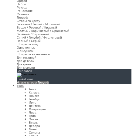
Орфей
Пабло
Рекорд
Ренессанс
Севилья
Триумф
Шторы по цвету
Бежевый / Белый / Молочный
Бордо / Розовый / Красный
Желтый / Коричневый / Оранжевый
Зелёный / Бирюзовый
Синий / Голубой / Фиолетовый
Черный / Серый
Шторы по типу
Однотонные
С рисунком
Шторы по назначению
Для гостиной
Для детской
Для кухни
Для спальни
Заголовок
EvrikaHome
Новые шторы Триумф
Тюль
Анна
Катара
Плиссе
Бамбук
Ирис
Дентель
Флоренция
Лира
Трио
Элиза
Вуаль
Дебора
Мона
Селена
Елена