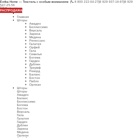
Evrika Home — Текстиль с особым вниманием |
8 800 222-04-27
|
8 929 937-16-97
|
8 929
547-25-56
РАСПРОДАЖА
Главная
Шторы
Амадео
Беллиссимо
Версаль
Зарина
Медина
Ренессанс
Галатея
Орфей
Гала
Севилья
Богема
Гарден
Дублин
Триумф
Рекорд
Баланс
Бостон
Пабло
Орлеан
Шторы
Шторы
Амадео
Баланс
Беллиссимо
Богема
Бостон
Версаль
Гала
Галатея
Гарден
Дублин
Зарина
Медина
Орлеан