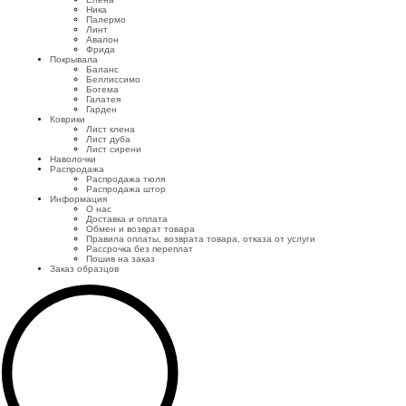
Ника
Палермо
Линт
Авалон
Фрида
Покрывала
Баланс
Беллиссимо
Богема
Галатея
Гарден
Коврики
Лист клена
Лист дуба
Лист сирени
Наволочки
Распродажа
Распродажа тюля
Распродажа штор
Информация
О нас
Доставка и оплата
Обмен и возврат товара
Правила оплаты, возврата товара, отказа от услуги
Рассрочка без переплат
Пошив на заказ
Заказ образцов