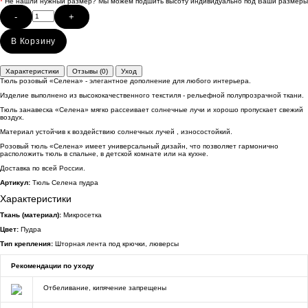
*
Не нашли нужный размер? Мы можем подшить высоту индивидуально под Ваши размеры
-
+
В Корзину
Характеристики
Отзывы (0)
Уход
Тюль розовый «Селена» - элегантное дополнение для любого интерьера.
Изделие выполнено из высококачественного текстиля - рельефной полупрозрачной ткани.
Тюль занавеска «Селена» мягко рассеивает солнечные лучи и хорошо пропускает свежий
воздух.
Материал устойчив к воздействию солнечных лучей , износостойкий.
Розовый тюль «Селена» имеет универсальный дизайн, что позволяет гармонично
расположить тюль в спальне, в детской комнате или на кухне.
Доставка по всей России.
Артикул:
Тюль Селена пудра
Характеристики
Ткань (материал):
Микросетка
Цвет:
Пудра
Тип крепления:
Шторная лента под крючки, люверсы
Рекомендации по уходу
Отбеливание, кипячение запрещены