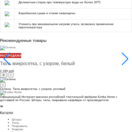
o
Деликатная стирка при температуре воды не более 30
C
Барабанная сушка и отжим запрещены
Утюжить при минимальном нагреве утюга, возможно применение
парогенератора
Рекомендуемые товары
Селена
РАСПРОДАЖА
Тюль микросетка, с узором, белый
2 280 руб.
✕
‹
›
Селена. Тюль микросетка, с узором, розовый
Официальный Интернет-магазин российской текстильной фабрики Evrika Home c
доставкой по России. Шторы, тюль, покрывала напрямую от производителя
Каталог
Шторы
Тюль
Покрывала
Коврики