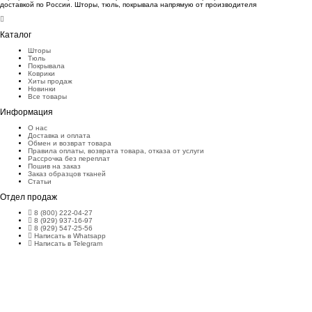
доставкой по России. Шторы, тюль, покрывала напрямую от производителя
Каталог
Шторы
Тюль
Покрывала
Коврики
Хиты продаж
Новинки
Все товары
Информация
О нас
Доставка и оплата
Обмен и возврат товара
Правила оплаты, возврата товара, отказа от услуги
Рассрочка без переплат
Пошив на заказ
Заказ образцов тканей
Статьи
Отдел продаж
8 (800) 222-04-27
8 (929) 937-16-97
8 (929) 547-25-56
Написать в Whatsapp
Написать в Telegram