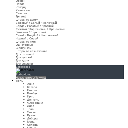
Орфей
Пабло
Рекорд
Ренессанс
Севилья
Триумф
Шторы по цвету
Бежевый / Белый / Молочный
Бордо / Розовый / Красный
Желтый / Коричневый / Оранжевый
Зелёный / Бирюзовый
Синий / Голубой / Фиолетовый
Черный / Серый
Шторы по типу
Однотонные
С рисунком
Шторы по назначению
Для гостиной
Для детской
Для кухни
Для спальни
Заголовок
EvrikaHome
Новые шторы Триумф
Тюль
Анна
Катара
Плиссе
Бамбук
Ирис
Дентель
Флоренция
Лира
Трио
Элиза
Вуаль
Дебора
Мона
Селена
Елена