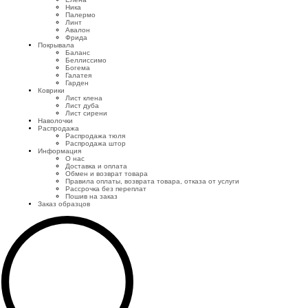
Ника
Палермо
Линт
Авалон
Фрида
Покрывала
Баланс
Беллиссимо
Богема
Галатея
Гарден
Коврики
Лист клена
Лист дуба
Лист сирени
Наволочки
Распродажа
Распродажа тюля
Распродажа штор
Информация
О нас
Доставка и оплата
Обмен и возврат товара
Правила оплаты, возврата товара, отказа от услуги
Рассрочка без переплат
Пошив на заказ
Заказ образцов