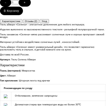
-
+
В Корзину
Характеристики
Отзывы (2)
Уход
Тюль айвори «Селена» - элегантное дополнение для любого интерьера.
Изделие выполнено из высококачественного текстиля - рельефной полупрозрачной ткани.
Тюль занавеска «Селена» мягко рассеивает солнечные лучи и хорошо пропускает свежий
воздух.
Материал устойчив к воздействию солнечных лучей , износостойкий.
Тюль айвори «Селена» имеет универсальный дизайн, что позволяет гармонично
расположить тюль в спальне, в детской комнате или на кухне.
Доставка по всей России.
Артикул:
Тюль Селена Айвори
Характеристики
Ткань (материал):
Микросетка
Цвет:
Айвори
Тип крепления:
Шторная лента под крючки
Рекомендации по уходу
Отбеливание, кипячение запрещены
o
Деликатная стирка при температуре воды не более 30
C