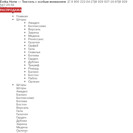
Evrika Home — Текстиль с особым вниманием |
8 800 222-04-27
|
8 929 937-16-97
|
8 929
547-25-56
РАСПРОДАЖА
Главная
Шторы
Амадео
Беллиссимо
Версаль
Зарина
Медина
Ренессанс
Галатея
Орфей
Гала
Севилья
Богема
Гарден
Дублин
Триумф
Рекорд
Баланс
Бостон
Пабло
Орлеан
Шторы
Шторы
Амадео
Баланс
Беллиссимо
Богема
Бостон
Версаль
Гала
Галатея
Гарден
Дублин
Зарина
Медина
Орлеан