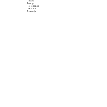
Пабло
Рекорд
Ренессанс
Севилья
Триумф