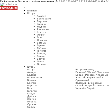
Evrika Home — Текстиль с особым вниманием |
8 800 222-04-27
|
8 929 937-16-97
|
8 929 54
РАСПРОДАЖА
Главная
Шторы
Амадео
Беллиссимо
Версаль
Зарина
Медина
Ренессанс
Галатея
Орфей
Гала
Севилья
Богема
Гарден
Дублин
Триумф
Рекорд
Баланс
Бостон
Пабло
Орлеан
Шторы
Шторы
Шторы по цвету
Амадео
Бежевый / Белый / Молочн
Баланс
Бордо / Розовый / Красный
Беллиссимо
Желтый / Коричневый /
Богема
Оранжевый
Бостон
Зелёный / Бирюзовый
Версаль
Синий / Голубой / Фиолето
Гала
Черный / Серый
Галатея
Гарден
Дублин
Зарина
Медина
Орлеан
Орфей