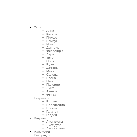
Тюль
Анна
Катара
Плиссе
Бамбук
Ирис
Дентель
Флоренция
Лира
Трио
Элиза
Вуаль
Дебора
Мона
Селена
Елена
Ника
Палермо
Линт
Авалон
Фрида
Покрывала
Баланс
Беллиссимо
Богема
Галатея
Гарден
Коврики
Лист клена
Лист дуба
Лист сирени
Наволочки
Распродажа