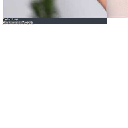
EvrikaHome
Новые шторы Триумф