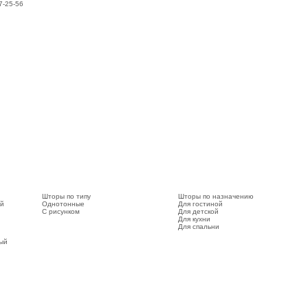
7-25-56
Шторы по типу
Шторы по назначению
ый
Однотонные
Для гостиной
С рисунком
Для детской
Для кухни
Для спальни
вый