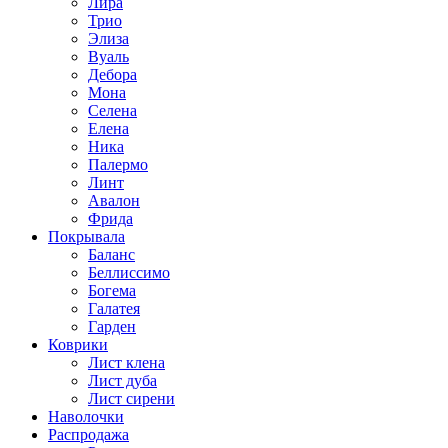
Лира
Трио
Элиза
Вуаль
Дебора
Мона
Селена
Елена
Ника
Палермо
Линт
Авалон
Фрида
Покрывала
Баланс
Беллиссимо
Богема
Галатея
Гарден
Коврики
Лист клена
Лист дуба
Лист сирени
Наволочки
Распродажа