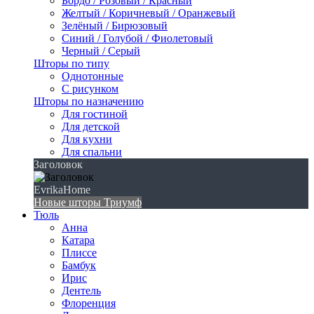
Бордо / Розовый / Красный
Желтый / Коричневый / Оранжевый
Зелёный / Бирюзовый
Синий / Голубой / Фиолетовый
Черный / Серый
Шторы по типу
Однотонные
С рисунком
Шторы по назначению
Для гостиной
Для детской
Для кухни
Для спальни
Заголовок
EvrikaHome
Новые шторы Триумф
Тюль
Анна
Катара
Плиссе
Бамбук
Ирис
Дентель
Флоренция