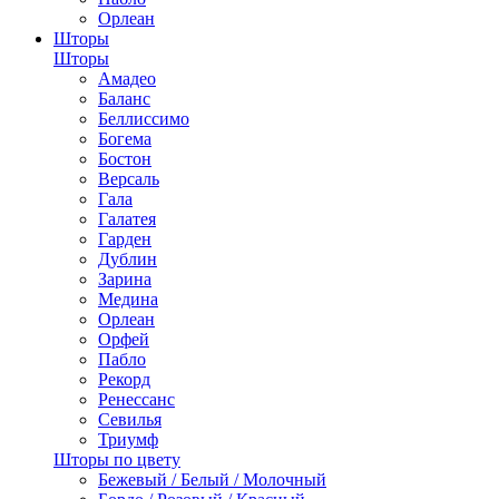
Орлеан
Шторы
Шторы
Амадео
Баланс
Беллиссимо
Богема
Бостон
Версаль
Гала
Галатея
Гарден
Дублин
Зарина
Медина
Орлеан
Орфей
Пабло
Рекорд
Ренессанс
Севилья
Триумф
Шторы по цвету
Бежевый / Белый / Молочный