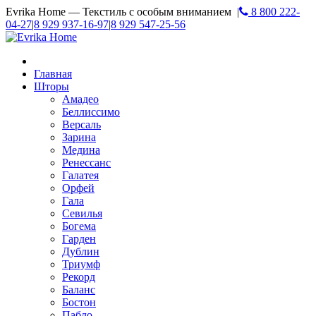
Evrika Home — Текстиль с особым вниманием |
8 800 222-
04-27
|
8 929 937-16-97
|
8 929 547-25-56
Главная
Шторы
Амадео
Беллиссимо
Версаль
Зарина
Медина
Ренессанс
Галатея
Орфей
Гала
Севилья
Богема
Гарден
Дублин
Триумф
Рекорд
Баланс
Бостон
Пабло