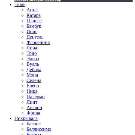
Тюль
Анна
Катара
Плиссе
Бамбук
Ирис
Дентель
Флоренция
Лира
Трио
Элиза
Вуаль
Дебора
Мона
Селена
Елена
Ника
Палермо
Линт
Авалон
Фрида
Покрывала
Баланс
Беллиссимо
Богема