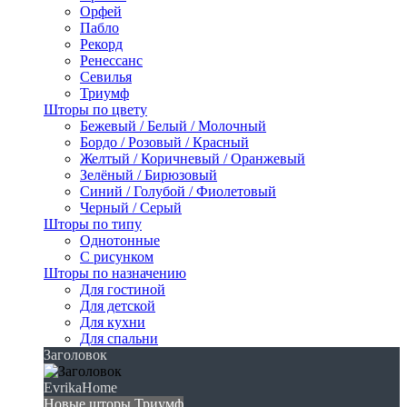
Орфей
Пабло
Рекорд
Ренессанс
Севилья
Триумф
Шторы по цвету
Бежевый / Белый / Молочный
Бордо / Розовый / Красный
Желтый / Коричневый / Оранжевый
Зелёный / Бирюзовый
Синий / Голубой / Фиолетовый
Черный / Серый
Шторы по типу
Однотонные
С рисунком
Шторы по назначению
Для гостиной
Для детской
Для кухни
Для спальни
Заголовок
EvrikaHome
Новые шторы Триумф