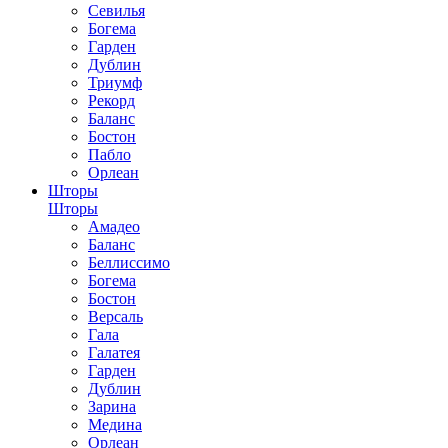
Севилья
Богема
Гарден
Дублин
Триумф
Рекорд
Баланс
Бостон
Пабло
Орлеан
Шторы
Шторы
Амадео
Баланс
Беллиссимо
Богема
Бостон
Версаль
Гала
Галатея
Гарден
Дублин
Зарина
Медина
Орлеан