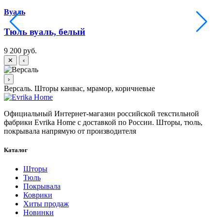
Вуаль
Тюль вуаль, белый
9 200 руб.
9
✕
‹
›
Версаль. Шторы канвас, мрамор, коричневые
Официальный Интернет-магазин российской текстильной
фабрики Evrika Home c доставкой по России. Шторы, тюль,
покрывала напрямую от производителя
Каталог
Шторы
Тюль
Покрывала
Коврики
Хиты продаж
Новинки