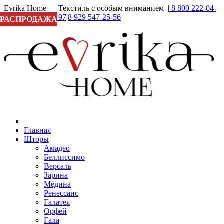
Evrika Home — Текстиль с особым вниманием |
8 800 222-04-
27
|
8 929 937-16-97
|
8 929 547-25-56
РАСПРОДАЖА
Главная
Шторы
Амадео
Беллиссимо
Версаль
Зарина
Медина
Ренессанс
Галатея
Орфей
Гала