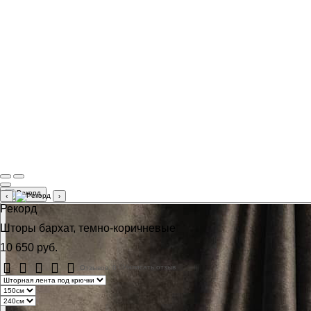
‹
›
Рекорд
Шторы бархат, темно-коричневые
10 650 руб.
Отзывов: 0
Написать отзыв