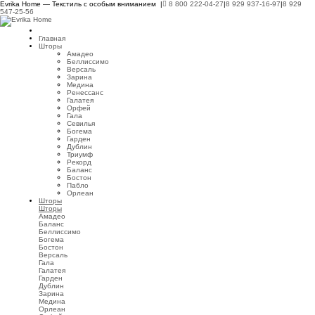
Evrika Home — Текстиль с особым вниманием |
8 800 222-04-27
|
8 929 937-16-97
|
8 929
547-25-56
Главная
Шторы
Амадео
Беллиссимо
Версаль
Зарина
Медина
Ренессанс
Галатея
Орфей
Гала
Севилья
Богема
Гарден
Дублин
Триумф
Рекорд
Баланс
Бостон
Пабло
Орлеан
Шторы
Шторы
Амадео
Баланс
Беллиссимо
Богема
Бостон
Версаль
Гала
Галатея
Гарден
Дублин
Зарина
Медина
Орлеан