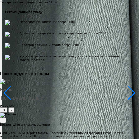
Тип крепления:
Шторная лента 10 см
Рекомендации по уходу
Отбеливание, кипячение запрещены
o
Деликатная стирка при температуре воды не более 30
C
Барабанная сушка и отжим запрещены
Утюжить при минимальном нагреве утюга, возможно применение
парогенератора
Рекомендуемые товары
Вуаль
Тюль вуаль, белый
9 200 руб.
✕
‹
›
Бостон. Шторы блэкаут, зеленые
Официальный Интернет-магазин российской текстильной фабрики Evrika Home c
доставкой по России. Шторы, тюль, покрывала напрямую от производителя