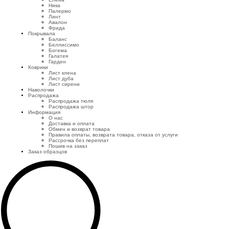
Ника
Палермо
Линт
Авалон
Фрида
Покрывала
Баланс
Беллиссимо
Богема
Галатея
Гарден
Коврики
Лист клена
Лист дуба
Лист сирени
Наволочки
Распродажа
Распродажа тюля
Распродажа штор
Информация
О нас
Доставка и оплата
Обмен и возврат товара
Правила оплаты, возврата товара, отказа от услуги
Рассрочка без переплат
Пошив на заказ
Заказ образцов