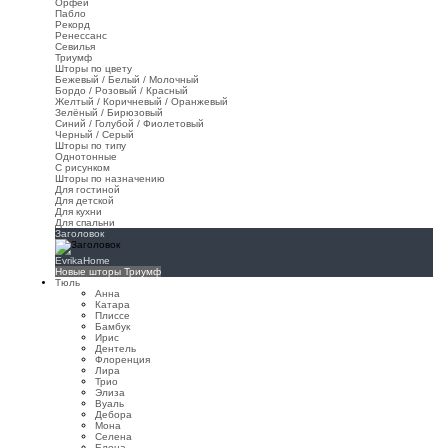
Орфей
Пабло
Рекорд
Ренессанс
Севилья
Триумф
Шторы по цвету
Бежевый / Белый / Молочный
Бордо / Розовый / Красный
Желтый / Коричневый / Оранжевый
Зелёный / Бирюзовый
Синий / Голубой / Фиолетовый
Черный / Серый
Шторы по типу
Однотонные
С рисунком
Шторы по назначению
Для гостиной
Для детской
Для кухни
Для спальни
Заголовок
EvrikaHome
Новые шторы Триумф
Тюль
Анна
Катара
Плиссе
Бамбук
Ирис
Дентель
Флоренция
Лира
Трио
Элиза
Вуаль
Дебора
Мона
Селена
Елена