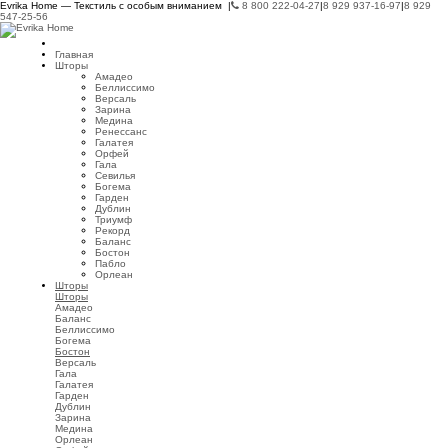
Evrika Home — Текстиль с особым вниманием |
8 800 222-04-27
|
8 929 937-16-97
|
8 929
547-25-56
Главная
Шторы
Амадео
Беллиссимо
Версаль
Зарина
Медина
Ренессанс
Галатея
Орфей
Гала
Севилья
Богема
Гарден
Дублин
Триумф
Рекорд
Баланс
Бостон
Пабло
Орлеан
Шторы
Шторы
Амадео
Баланс
Беллиссимо
Богема
Бостон
Версаль
Гала
Галатея
Гарден
Дублин
Зарина
Медина
Орлеан