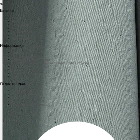
Каталог
Шторы
Тюль
Покрывала
Коврики
Хиты продаж
Новинки
Все товары
Информация
О нас
Доставка и оплата
Обмен и возврат товара
Правила оплаты, возврата товара, отказа от услуги
Рассрочка без переплат
Пошив на заказ
Заказ образцов тканей
Статьи
Отдел продаж
8 (800) 222-04-27
8 (929) 937-16-97
8 (929) 547-25-56
Написать в Whatsapp
Написать в Telegram