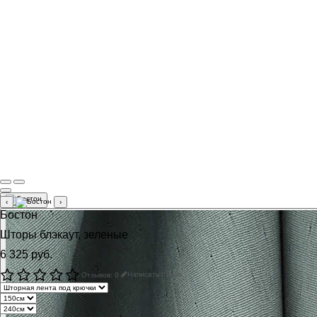
‹
›
Бостон
Шторы блэкаут, зеленые
6 325 руб.
Отзывов: 0
Написать отзыв