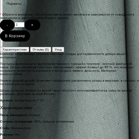
Подхваты
*
Обратите внимание, что оттенок цвета может меняться в зависимости от освещения в
помещении и цветопередачи Вашего экрана!
-
+
В Корзину
Характеристики
Отзывы (0)
Уход
Комплект штор блэкаут зеленые «Бостон» создан для гармоничного декора вашего
интерьера.
Портьеры выполнены из высококачественного турецкого текстиля - плотной фактурной
ткани. Шторы занавески «Бостон» обеспечивают эффект блэкаут до 95 %, что помогает
сохранить приватность в комнате и воссоздать эффект день-ночь. Материал
износостойкий.
Универсальный дизайн позволяет гармонично расположить шторы в квартире: в спальне, в
гостиной или на кухне.
Шторы зеленые блэкаут из жатой ткани «Бостон» изготавливаются на заказ по вашим
размерам. Доставка по всей России.
Артикул:
Шторы Бостон Г 15
Характеристики
Ткань (материал):
Блэкаут
Степень затемнения:
95%, сильное затемнение
Стиль:
Минимализм
Рисунок:
Нет