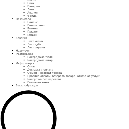
Ника
Палермо
Линт
Авалон
Фрида
Покрывала
Баланс
Беллиссимо
Богема
Галатея
Гарден
Коврики
Лист клена
Лист дуба
Лист сирени
Наволочки
Распродажа
Распродажа тюля
Распродажа штор
Информация
О нас
Доставка и оплата
Обмен и возврат товара
Правила оплаты, возврата товара, отказа от услуги
Рассрочка без переплат
Пошив на заказ
Заказ образцов