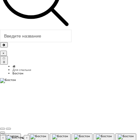
×
0
Для спальни
Бостон
‹
›