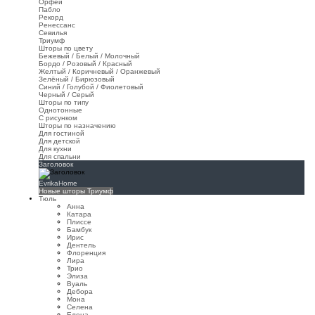
Орфей
Пабло
Рекорд
Ренессанс
Севилья
Триумф
Шторы по цвету
Бежевый / Белый / Молочный
Бордо / Розовый / Красный
Желтый / Коричневый / Оранжевый
Зелёный / Бирюзовый
Синий / Голубой / Фиолетовый
Черный / Серый
Шторы по типу
Однотонные
С рисунком
Шторы по назначению
Для гостиной
Для детской
Для кухни
Для спальни
Заголовок
EvrikaHome
Новые шторы Триумф
Тюль
Анна
Катара
Плиссе
Бамбук
Ирис
Дентель
Флоренция
Лира
Трио
Элиза
Вуаль
Дебора
Мона
Селена
Елена