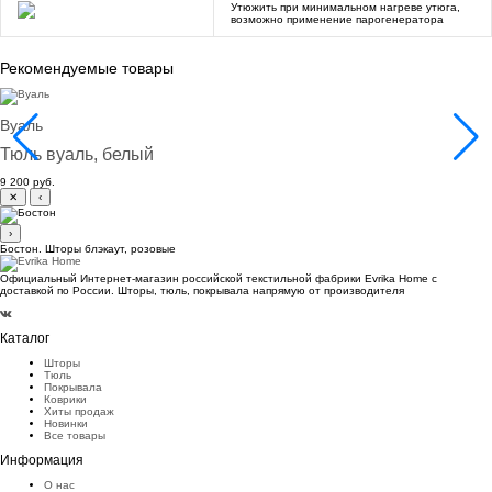
Утюжить при минимальном нагреве утюга,
возможно применение парогенератора
Рекомендуемые товары
Вуаль
Тюль вуаль, белый
9 200 руб.
✕
‹
›
Бостон. Шторы блэкаут, розовые
Официальный Интернет-магазин российской текстильной фабрики Evrika Home c
доставкой по России. Шторы, тюль, покрывала напрямую от производителя
Каталог
Шторы
Тюль
Покрывала
Коврики
Хиты продаж
Новинки
Все товары
Информация
О нас