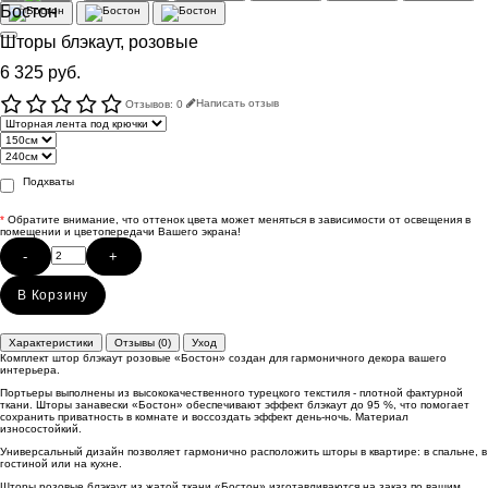
Бостон
Шторы блэкаут, розовые
6 325 руб.
Отзывов: 0
Написать отзыв
Подхваты
*
Обратите внимание, что оттенок цвета может меняться в зависимости от освещения в
помещении и цветопередачи Вашего экрана!
-
+
В Корзину
Характеристики
Отзывы (0)
Уход
Комплект штор блэкаут розовые «Бостон» создан для гармоничного декора вашего
интерьера.
Портьеры выполнены из высококачественного турецкого текстиля - плотной фактурной
ткани. Шторы занавески «Бостон» обеспечивают эффект блэкаут до 95 %, что помогает
сохранить приватность в комнате и воссоздать эффект день-ночь. Материал
износостойкий.
Универсальный дизайн позволяет гармонично расположить шторы в квартире: в спальне, в
гостиной или на кухне.
Шторы розовые блэкаут из жатой ткани «Бостон» изготавливаются на заказ по вашим