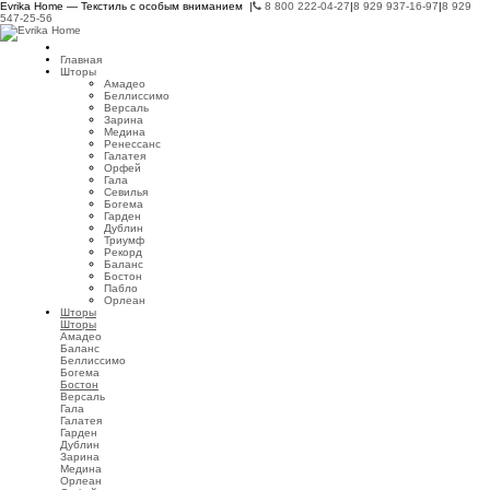
Evrika Home — Текстиль с особым вниманием |
8 800 222-04-27
|
8 929 937-16-97
|
8 929
547-25-56
Главная
Шторы
Амадео
Беллиссимо
Версаль
Зарина
Медина
Ренессанс
Галатея
Орфей
Гала
Севилья
Богема
Гарден
Дублин
Триумф
Рекорд
Баланс
Бостон
Пабло
Орлеан
Шторы
Шторы
Амадео
Баланс
Беллиссимо
Богема
Бостон
Версаль
Гала
Галатея
Гарден
Дублин
Зарина
Медина
Орлеан