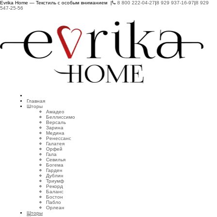
Evrika Home — Текстиль с особым вниманием |
8 800 222-04-27
|
8 929 937-16-97
|
8 929
547-25-56
Главная
Шторы
Амадео
Беллиссимо
Версаль
Зарина
Медина
Ренессанс
Галатея
Орфей
Гала
Севилья
Богема
Гарден
Дублин
Триумф
Рекорд
Баланс
Бостон
Пабло
Орлеан
Шторы