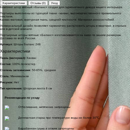
Характеристики
Отзывы (0)
Уход
Комплект штор мятный «Баланс» создан для гармоничного декора вашего интерьера.
Портьеры выполнены из турецкой ткани - канвас, высококачественного премиального
текстиля.
Канвас-матовая, фактурная ткань, средней плотности. Материал износостойкий.
Универсальный дизайн позволяет гармонично расположить шторы в квартире, в спальне
или в детской комнате.
Портьерные шторы мятные «Баланс» изготавливаются на заказ по вашим размерам.
Доставка по всей России.
Артикул:
Шторы Баланс 248
Характеристики
Ткань (материал):
Канвас
Состав:
100% полиэстер
Степень затемнения:
50-65%, среднее
Стиль:
Минимализм
Рисунок:
Нет
Тип крепления:
Шторная лента 6 см
Рекомендации по уходу
Отбеливание, кипячение запрещены
o
Деликатная стирка при температуре воды не более 30
C
Барабанная сушка и отжим запрещены