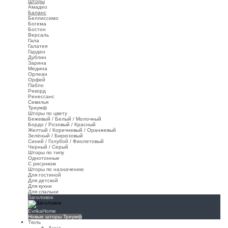
Шторы
Амадео
Баланс
Беллиссимо
Богема
Бостон
Версаль
Гала
Галатея
Гарден
Дублин
Зарина
Медина
Орлеан
Орфей
Пабло
Рекорд
Ренессанс
Севилья
Триумф
Шторы по цвету
Бежевый / Белый / Молочный
Бордо / Розовый / Красный
Желтый / Коричневый / Оранжевый
Зелёный / Бирюзовый
Синий / Голубой / Фиолетовый
Черный / Серый
Шторы по типу
Однотонные
С рисунком
Шторы по назначению
Для гостиной
Для детской
Для кухни
Для спальни
Заголовок
EvrikaHome
Новые шторы Триумф
Тюль
Анна