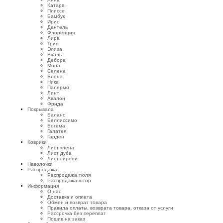
Катара
Плиссе
Бамбук
Ирис
Дентель
Флоренция
Лира
Трио
Элиза
Вуаль
Дебора
Мона
Селена
Елена
Ника
Палермо
Линт
Авалон
Фрида
Покрывала
Баланс
Беллиссимо
Богема
Галатея
Гарден
Коврики
Лист клена
Лист дуба
Лист сирени
Наволочки
Распродажа
Распродажа тюля
Распродажа штор
Информация
О нас
Доставка и оплата
Обмен и возврат товара
Правила оплаты, возврата товара, отказа от услуги
Рассрочка без переплат
Пошив на заказ