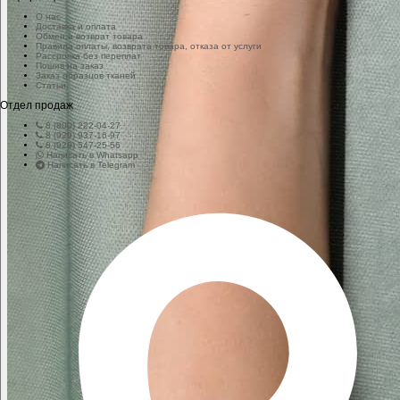
О нас
Доставка и оплата
Обмен и возврат товара
Правила оплаты, возврата товара, отказа от услуги
Рассрочка без переплат
Пошив на заказ
Заказ образцов тканей
Статьи
Отдел продаж
8 (800) 222-04-27
8 (929) 937-16-97
8 (929) 547-25-56
Написать в Whatsapp
Написать в Telegram