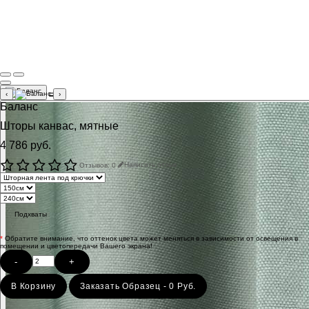
‹
›
Баланс
Шторы канвас, мятные
4 786 руб.
Отзывов: 0
Написать отзыв
Подхваты
*
Обратите внимание, что оттенок цвета может меняться в зависимости от освещения в
помещении и цветопередачи Вашего экрана!
-
+
В Корзину
Заказать Образец - 0 Руб.