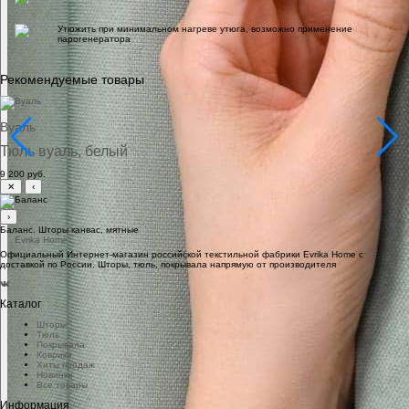
Утюжить при минимальном нагреве утюга, возможно применение
парогенератора
Рекомендуемые товары
Вуаль
Тюль вуаль, белый
9 200 руб.
✕
‹
›
Баланс. Шторы канвас, мятные
Официальный Интернет-магазин российской текстильной фабрики Evrika Home c
доставкой по России. Шторы, тюль, покрывала напрямую от производителя
Каталог
Шторы
Тюль
Покрывала
Коврики
Хиты продаж
Новинки
Все товары
Информация