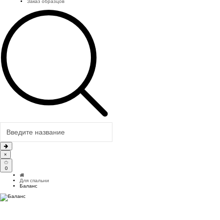
Заказ образцов
×
0
Для спальни
Баланс