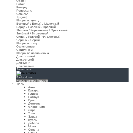
Орфей
Пабло
Рекорд
Ренессанс
Севилья
Триумф
Шторы по цвету
Бежевый / Белый / Молочный
Бордо / Розовый / Красный
Желтый / Коричневый / Оранжевый
Зелёный / Бирюзовый
Синий / Голубой / Фиолетовый
Черный / Серый
Шторы по типу
Однотонные
С рисунком
Шторы по назначению
Для гостиной
Для детской
Для кухни
Для спальни
Заголовок
EvrikaHome
Новые шторы Триумф
Тюль
Анна
Катара
Плиссе
Бамбук
Ирис
Дентель
Флоренция
Лира
Трио
Элиза
Вуаль
Дебора
Мона
Селена
Елена