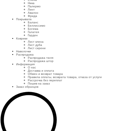
Ника
Палермо
Линт
Авалон
Фрида
Покрывала
Баланс
Беллиссимо
Богема
Галатея
Гарден
Коврики
Лист клена
Лист дуба
Лист сирени
Наволочки
Распродажа
Распродажа тюля
Распродажа штор
Информация
О нас
Доставка и оплата
Обмен и возврат товара
Правила оплаты, возврата товара, отказа от услуги
Рассрочка без переплат
Пошив на заказ
Заказ образцов