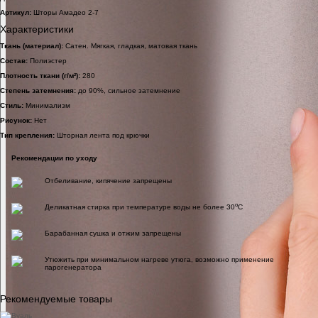
Артикул:
Шторы Амадео 2-7
Характеристики
Ткань (материал):
Сатен. Мягкая, гладкая, матовая ткань
Состав:
Полиэстер
Плотность ткани (г/м²):
280
Степень затемнения:
до 90%, сильное затемнение
Стиль:
Минимализм
Рисунок:
Нет
Тип крепления:
Шторная лента под крючки
Рекомендации по уходу
Отбеливание, кипячение запрещены
o
Деликатная стирка при температуре воды не более 30
C
Барабанная сушка и отжим запрещены
Утюжить при минимальном нагреве утюга, возможно применение
парогенератора
Рекомендуемые товары