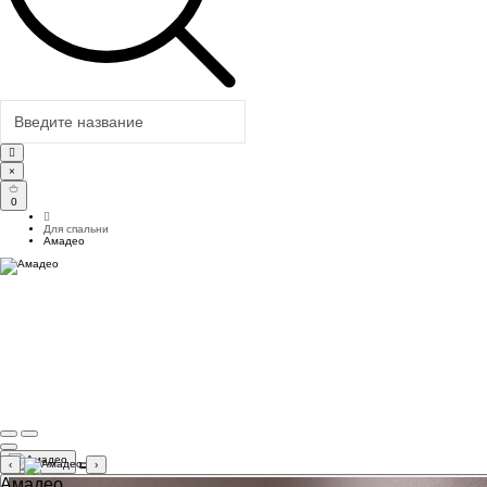
×
0
Для спальни
Амадео
‹
›
Амадео