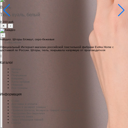
Вуаль
Тюль вуаль, белый
9 200 руб.
✕
‹
›
Амадео. Шторы блэкаут, серо-бежевые
Официальный Интернет-магазин российской текстильной фабрики Evrika Home c
доставкой по России. Шторы, тюль, покрывала напрямую от производителя
Каталог
Шторы
Тюль
Покрывала
Коврики
Хиты продаж
Новинки
Все товары
Информация
О нас
Доставка и оплата
Обмен и возврат товара
Правила оплаты, возврата товара, отказа от услуги
Рассрочка без переплат
Пошив на заказ
Заказ образцов тканей
Статьи