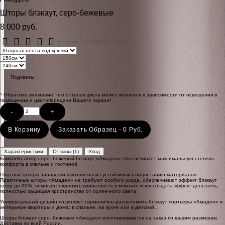
Шторы блэкаут, серо-бежевые
8 000 руб.
Отзывов: 1
Написать отзыв
Подхваты
*
Обратите внимание, что оттенок цвета может меняться в зависимости от освещения в
помещении и цветопередачи Вашего экрана!
-
+
В Корзину
Заказать Образец - 0 Руб.
Характеристики
Отзывы (1)
Уход
Комплект штор серо- бежевый блэкаут «Амадео» обеспечивает максимальную степень
комфорта в спальне и гостиной.
Плотные шторы занавески выполнены из устойчивых к выцветанию материалов.
Практичные шторы «Амадео» не требуют особого ухода, обеспечивают эффект блэкаут
штор до 90%, помогая сохранить приватность в комнате и воссоздать эффект день-ночь,
полностью защищая пространство от солнечного света.
Универсальный дизайн позволяет гармонично расположить блэкаут портьеры «Амадео» в
интерьере квартиры и дома: в спальне, на кухне или в детской .
Шторы блэкаут серо- бежевые «Амадео» изготавливаются на заказ по вашим размерам.
Доставка по всей России.