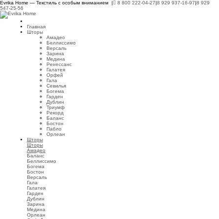
Evrika Home — Текстиль с особым вниманием |
8 800 222-04-27
|
8 929 937-16-97
|
8 929
547-25-56
Главная
Шторы
Амадео
Беллиссимо
Версаль
Зарина
Медина
Ренессанс
Галатея
Орфей
Гала
Севилья
Богема
Гарден
Дублин
Триумф
Рекорд
Баланс
Бостон
Пабло
Орлеан
Шторы
Шторы
Амадео
Баланс
Беллиссимо
Богема
Бостон
Версаль
Гала
Галатея
Гарден
Дублин
Зарина
Медина
Орлеан