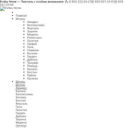
Evrika Home — Текстиль с особым вниманием |
8 800 222-04-27
|
8 929 937-16-97
|
8 929
547-25-56
Главная
Шторы
Амадео
Беллиссимо
Версаль
Зарина
Медина
Ренессанс
Галатея
Орфей
Гала
Севилья
Богема
Гарден
Дублин
Триумф
Рекорд
Баланс
Бостон
Пабло
Орлеан
Шторы
Шторы
Амадео
Баланс
Беллиссимо
Богема
Бостон
Версаль
Гала
Галатея
Гарден
Дублин
Зарина
Медина
Орлеан