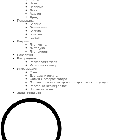
Ника
Палермо
Линт
Авалон
Фрида
Покрывала
Баланс
Беллиссимо
Богема
Галатея
Гарден
Коврики
Лист клена
Лист дуба
Лист сирени
Наволочки
Распродажа
Распродажа тюля
Распродажа штор
Информация
О нас
Доставка и оплата
Обмен и возврат товара
Правила оплаты, возврата товара, отказа от услуги
Рассрочка без переплат
Пошив на заказ
Заказ образцов