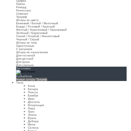
Орфей
Пабло
Рекорд
Ренессанс
Севилья
Триумф
Шторы по цвету
Бежевый / Белый / Молочный
Бордо / Розовый / Красный
Желтый / Коричневый / Оранжевый
Зелёный / Бирюзовый
Синий / Голубой / Фиолетовый
Черный / Серый
Шторы по типу
Однотонные
С рисунком
Шторы по назначению
Для гостиной
Для детской
Для кухни
Для спальни
Заголовок
EvrikaHome
Новые шторы Триумф
Тюль
Анна
Катара
Плиссе
Бамбук
Ирис
Дентель
Флоренция
Лира
Трио
Элиза
Вуаль
Дебора
Мона
Селена
Елена