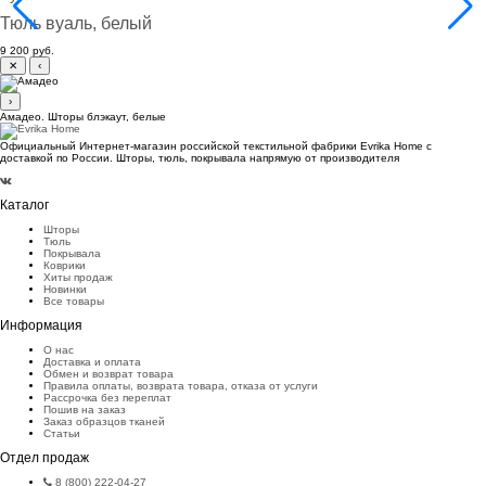
Тюль вуаль, белый
9 200 руб.
✕
‹
›
Амадео. Шторы блэкаут, белые
Официальный Интернет-магазин российской текстильной фабрики Evrika Home c
доставкой по России. Шторы, тюль, покрывала напрямую от производителя
Каталог
Шторы
Тюль
Покрывала
Коврики
Хиты продаж
Новинки
Все товары
Информация
О нас
Доставка и оплата
Обмен и возврат товара
Правила оплаты, возврата товара, отказа от услуги
Рассрочка без переплат
Пошив на заказ
Заказ образцов тканей
Статьи
Отдел продаж
8 (800) 222-04-27