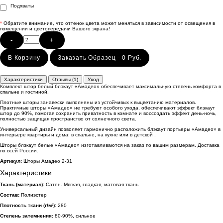
Подхваты
*
Обратите внимание, что оттенок цвета может меняться в зависимости от освещения в
помещении и цветопередачи Вашего экрана!
-
+
В Корзину
Заказать Образец - 0 Руб.
Характеристики
Отзывы (1)
Уход
Комплект штор белый блэкаут «Амадео» обеспечивает максимальную степень комфорта в
спальне и гостиной.
Плотные шторы занавески выполнены из устойчивых к выцветанию материалов.
Практичные шторы «Амадео» не требуют особого ухода, обеспечивают эффект блэкаут
штор до 90%, помогая сохранить приватность в комнате и воссоздать эффект день-ночь,
полностью защищая пространство от солнечного света.
Универсальный дизайн позволяет гармонично расположить блэкаут портьеры «Амадео» в
интерьере квартиры и дома: в спальне, на кухне или в детской .
Шторы блэкаут белые «Амадео» изготавливаются на заказ по вашим размерам. Доставка
по всей России.
Артикул:
Шторы Амадео 2-31
Характеристики
Ткань (материал):
Сатен. Мягкая, гладкая, матовая ткань
Состав:
Полиэстер
Плотность ткани (г/м²):
280
Степень затемнения:
80-90%, сильное