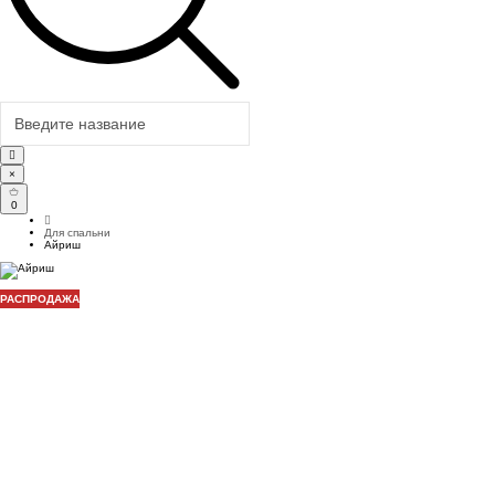
×
0
Для спальни
Айриш
РАСПРОДАЖА