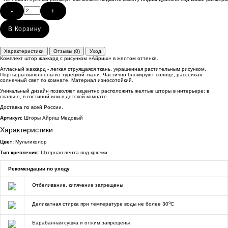
-
+
В Корзину
Характеристики
Отзывы (0)
Уход
Комплект штор жаккард с рисунком «Айриш» в желтом оттенке.
Атласный жаккард - легкая струящаяся ткань, украшенная растительным рисунком.
Портьеры выполнены из турецкой ткани. Частично блокируют солнце, рассеивая
солнечный свет по комнате. Материал износотойкий.
Уникальный дизайн позволяет акцентно расположить желтые шторы в интерьере: в
спальне, в гостиной или в детской комнате.
Доставка по всей России.
Артикул:
Шторы Айриш Медовый
Характеристики
Цвет:
Мультиколор
Тип крепления:
Шторная лента под крючки
Рекомендации по уходу
Отбеливание, кипячение запрещены
o
Деликатная стирка при температуре воды не более 30
C
Барабанная сушка и отжим запрещены