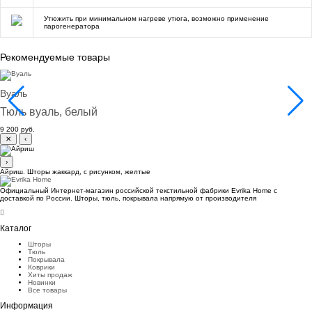
Утюжить при минимальном нагреве утюга, возможно применение
парогенератора
Рекомендуемые товары
Вуаль
Тюль вуаль, белый
9 200 руб.
✕
‹
›
Айриш. Шторы жаккард, с рисунком, желтые
Официальный Интернет-магазин российской текстильной фабрики Evrika Home c
доставкой по России. Шторы, тюль, покрывала напрямую от производителя
Каталог
Шторы
Тюль
Покрывала
Коврики
Хиты продаж
Новинки
Все товары
Информация