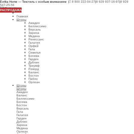
Evrika Home — Текстиль с особым вниманием |
8 800 222-04-27
|
8 929 937-16-97
|
8 929
547-25-56
РАСПРОДАЖА
Главная
Шторы
Амадео
Беллиссимо
Версаль
Зарина
Медина
Ренессанс
Галатея
Орфей
Гала
Севилья
Богема
Гарден
Дублин
Триумф
Рекорд
Баланс
Бостон
Пабло
Орлеан
Шторы
Шторы
Амадео
Баланс
Беллиссимо
Богема
Бостон
Версаль
Гала
Галатея
Гарден
Дублин
Зарина
Медина
Орлеан