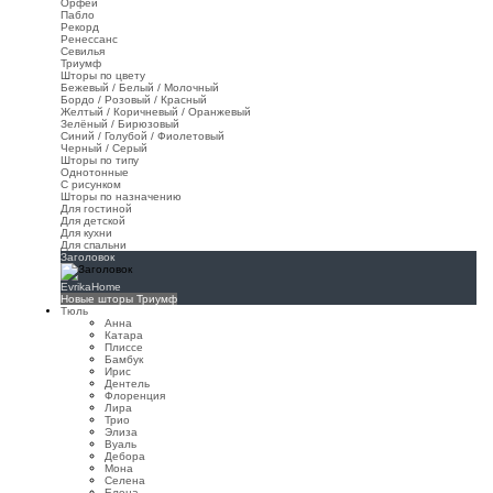
Орфей
Пабло
Рекорд
Ренессанс
Севилья
Триумф
Шторы по цвету
Бежевый / Белый / Молочный
Бордо / Розовый / Красный
Желтый / Коричневый / Оранжевый
Зелёный / Бирюзовый
Синий / Голубой / Фиолетовый
Черный / Серый
Шторы по типу
Однотонные
С рисунком
Шторы по назначению
Для гостиной
Для детской
Для кухни
Для спальни
Заголовок
EvrikaHome
Новые шторы Триумф
Тюль
Анна
Катара
Плиссе
Бамбук
Ирис
Дентель
Флоренция
Лира
Трио
Элиза
Вуаль
Дебора
Мона
Селена
Елена