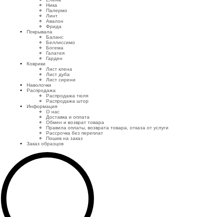
Ника
Палермо
Линт
Авалон
Фрида
Покрывала
Баланс
Беллиссимо
Богема
Галатея
Гарден
Коврики
Лист клена
Лист дуба
Лист сирени
Наволочки
Распродажа
Распродажа тюля
Распродажа штор
Информация
О нас
Доставка и оплата
Обмен и возврат товара
Правила оплаты, возврата товара, отказа от услуги
Рассрочка без переплат
Пошив на заказ
Заказ образцов